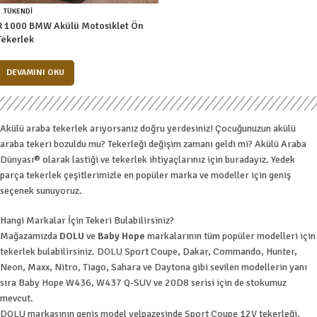
TÜKENDI
R 1000 BMW Akülü Motosiklet Ön
Tekerlek
DEVAMINI OKU
Akülü araba tekerlek arıyorsanız doğru yerdesiniz! Çocuğunuzun akülü
araba tekeri bozuldu mu? Tekerleği değişim zamanı geldi mi? Akülü Araba
Dünyası® olarak lastiği ve tekerlek ihtiyaçlarınız için buradayız. Yedek
parça tekerlek çeşitlerimizle en popüler marka ve modeller için geniş
seçenek sunuyoruz.
Hangi Markalar İçin Tekeri Bulabilirsiniz?
Mağazamızda
DOLU
ve
Baby Hope
markalarının tüm popüler modelleri için
tekerlek bulabilirsiniz. DOLU Sport Coupe, Dakar, Commando, Hunter,
Neon, Maxx, Nitro, Tiago, Sahara ve Daytona gibi sevilen modellerin yanı
sıra Baby Hope W436, W437 Q-SUV ve 20D8 serisi için de stokumuz
mevcut.
DOLU markasının geniş model yelpazesinde Sport Coupe 12V tekerleği,