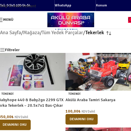
Tel: 0-540-100-54-54
WhatsApp
Konum
Skip to main content
MENÜ
Tekerlek
Ana Sayfa
/
Mağaza
/
Tüm Yedek Parçalar
/
Tekerlek
Filtreler
TÜKENDI
TÜKENDI
Babyhope 440 & Baby2go 2299 GTX
Akülü Araba Tamiri Sakarya
Arka Tekerlek – 20.5x7x1 Bas-Çıkar
100,00
₺
KDV Dahil
850,00
₺
KDV Dahil
DEVAMINI OKU
DEVAMINI OKU