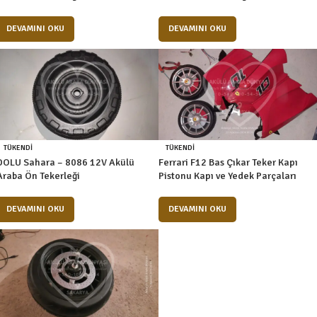
DEVAMINI OKU
DEVAMINI OKU
TÜKENDI
TÜKENDI
DOLU Sahara – 8086 12V Akülü
Ferrari F12 Bas Çıkar Teker Kapı
Araba Ön Tekerleği
Pistonu Kapı ve Yedek Parçaları
DEVAMINI OKU
DEVAMINI OKU