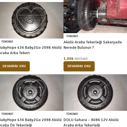
TÜKENDI
Akülü Araba Tekerleği Sakaryada
TÜKENDI
BabyHope 436 Baby2Go 2098 Akülü
Nerede Bulunur ?
Araba Arka Tekeri
1,00
₺
KDV Dahil
DEVAMINI OKU
DEVAMINI OKU
TÜKENDI
TÜKENDI
BabyHope 436 Baby2Go 2098 Akülü
DOLU Sahara – 8086 12V Akülü
Araba Ön Tekerleği
Araba Arka Tekerleği