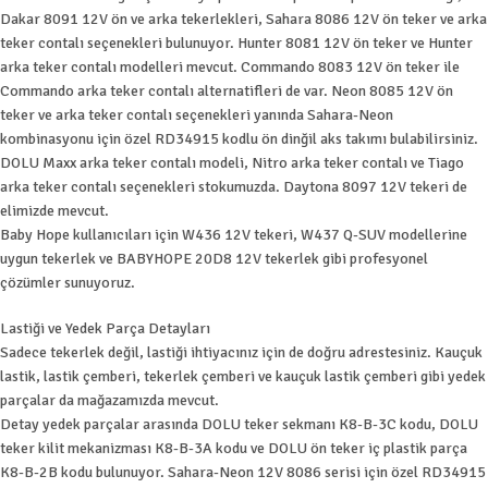
Dakar 8091 12V ön ve arka tekerlekleri, Sahara 8086 12V ön teker ve arka
teker contalı seçenekleri bulunuyor. Hunter 8081 12V ön teker ve Hunter
arka teker contalı modelleri mevcut. Commando 8083 12V ön teker ile
Commando arka teker contalı alternatifleri de var. Neon 8085 12V ön
teker ve arka teker contalı seçenekleri yanında Sahara-Neon
kombinasyonu için özel RD34915 kodlu ön dinğil aks takımı bulabilirsiniz.
DOLU Maxx arka teker contalı modeli, Nitro arka teker contalı ve Tiago
arka teker contalı seçenekleri stokumuzda. Daytona 8097 12V tekeri de
elimizde mevcut.
Baby Hope kullanıcıları için W436 12V tekeri, W437 Q-SUV modellerine
uygun tekerlek ve BABYHOPE 20D8 12V tekerlek gibi profesyonel
çözümler sunuyoruz.
Lastiği ve Yedek Parça Detayları
Sadece tekerlek değil, lastiği ihtiyacınız için de doğru adrestesiniz. Kauçuk
lastik, lastik çemberi, tekerlek çemberi ve kauçuk lastik çemberi gibi yedek
parçalar da mağazamızda mevcut.
Detay yedek parçalar arasında DOLU teker sekmanı K8-B-3C kodu, DOLU
teker kilit mekanizması K8-B-3A kodu ve DOLU ön teker iç plastik parça
K8-B-2B kodu bulunuyor. Sahara-Neon 12V 8086 serisi için özel RD34915