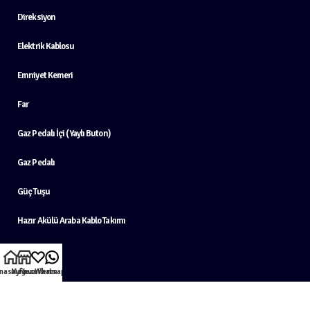
Direksiyon
Elektrik Kablosu
Emniyet Kemeri
Far
Gaz Pedalı İçi (Yaylı Buton)
Gaz Pedalı
Güç Tuşu
Hazır Akülü Araba Kablo Takımı
Hoparlör
nasayfa
Mağaza
Favorilerim
Whatsapp
Kaput
Kasa