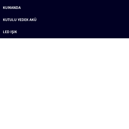
KUMANDA
KUTULU YEDEK AKÜ
LED IŞIK
MOTOR
MP3 ÇALAR
MÜZIK KUTUSU
ÖN PANJUR
PIL
PLAKA
RÜZGARLIK KLIPSI
START & STOP TUŞU