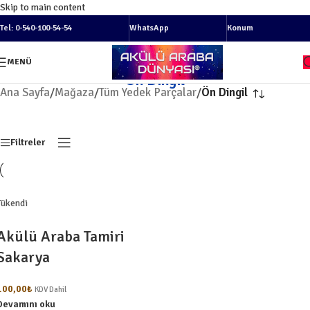
Skip to main content
Tel: 0-540-100-54-54
WhatsApp
Konum
MENÜ
Ön Dingil
Ana Sayfa
/
Mağaza
/
Tüm Yedek Parçalar
/
Ön Dingil
Filtreler
Tükendi
Akülü Araba Tamiri
Sakarya
100,00
₺
KDV Dahil
Devamını oku