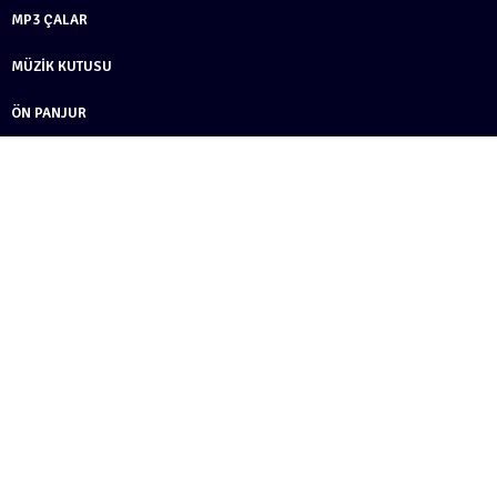
MP3 ÇALAR
MÜZIK KUTUSU
ÖN PANJUR
PIL
PLAKA
RÜZGARLIK KLIPSI
START & STOP TUŞU
AKÜLÜ ARABA ŞANZIMANI
ŞANZIMAN DIŞLISI
ŞARJ ALETI
ŞARJ GIRIŞ SOKETI