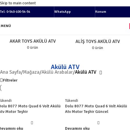
Skip to main content
Tel: 0-540-100-54-54
WhatsApp
Konum
MENÜ
AKAR TOYS AKÜLÜ ATV
ALIŞ TOYS AKÜLÜ ATV
0 ürün
0 ürün
Akülü ATV
Ana Sayfa
/
Mağaza
/
Akülü Arabalar
/
Akülü ATV
Filtreler
Tükendi
Tükendi
Dolu 8077 Moto Quad 6 Volt Akülü
Dolu 8077 Moto Quad 6 Volt Akülü
Atv Motor Teşhir
Atv Motor Teşhir Güncel
Devamını oku
Devamını oku