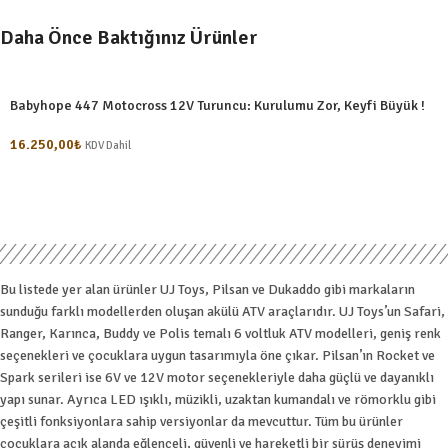
Daha Önce Baktığınız Ürünler
Babyhope 447 Motocross 12V Turuncu: Kurulumu Zor, Keyfi Büyük !
16.250,00
₺
KDV Dahil
Bu listede yer alan ürünler UJ Toys, Pilsan ve Dukaddo gibi markaların
sunduğu farklı modellerden oluşan akülü ATV araçlarıdır. UJ Toys’un Safari,
Ranger, Karınca, Buddy ve Polis temalı 6 voltluk ATV modelleri, geniş renk
seçenekleri ve çocuklara uygun tasarımıyla öne çıkar. Pilsan’ın Rocket ve
Spark serileri ise 6V ve 12V motor seçenekleriyle daha güçlü ve dayanıklı
yapı sunar. Ayrıca LED ışıklı, müzikli, uzaktan kumandalı ve römorklu gibi
çeşitli fonksiyonlara sahip versiyonlar da mevcuttur. Tüm bu ürünler
çocuklara açık alanda eğlenceli, güvenli ve hareketli bir sürüş deneyimi