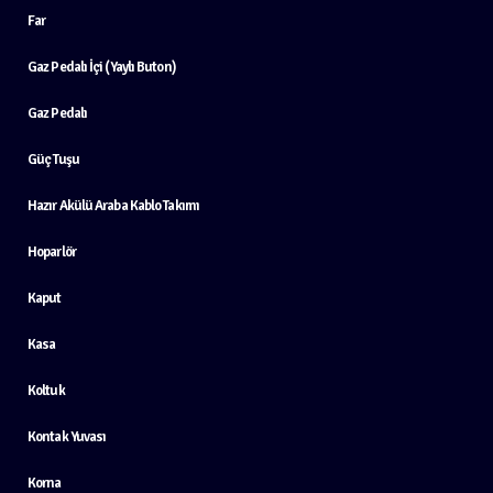
Far
Gaz Pedalı İçi (Yaylı Buton)
Gaz Pedalı
Güç Tuşu
Hazır Akülü Araba Kablo Takımı
Hoparlör
Kaput
Kasa
Koltuk
Kontak Yuvası
Korna