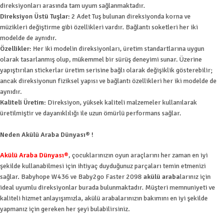
direksiyonları arasında tam uyum sağlanmaktadır.
Direksiyon Üstü Tuşlar:
2 Adet Tuş bulunan direksiyonda korna ve
müzikleri değiştirme gibi özellikleri vardır. Bağlantı soketleri her iki
modelde de aynıdır.
Özellikler:
Her iki modelin direksiyonları, üretim standartlarına uygun
olarak tasarlanmış olup, mükemmel bir sürüş deneyimi sunar. Üzerine
yapıştırılan stickerlar üretim serisine bağlı olarak değişiklik gösterebilir;
ancak direksiyonun fiziksel yapısı ve bağlantı özellikleri her iki modelde de
aynıdır.
Kaliteli Üretim:
Direksiyon, yüksek kaliteli malzemeler kullanılarak
üretilmiştir ve dayanıklılığı ile uzun ömürlü performans sağlar.
Neden Akülü Araba Dünyası® !
Akülü Araba Dünyası®
, çocuklarınızın oyun araçlarını her zaman en iyi
şekilde kullanabilmesi için ihtiyaç duyduğunuz parçaları temin etmenizi
sağlar. Babyhope W436 ve Baby2go Faster 2098
akülü araba
larınız için
ideal uyumlu direksiyonlar burada bulunmaktadır. Müşteri memnuniyeti ve
kaliteli hizmet anlayışımızla, akülü arabalarınızın bakımını en iyi şekilde
yapmanız için gereken her şeyi bulabilirsiniz.