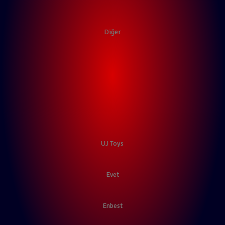
Diğer
UJ Toys
Evet
Enbest