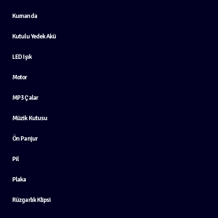
Kumanda
Kutulu Yedek Akü
LED Işık
Motor
MP3 Çalar
Müzik Kutusu
Ön Panjur
Pil
Plaka
Rüzgarlık Klipsi