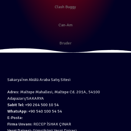
Clash Buggy
Can-Am
Bruder
Sakarya'nın Akülü Araba Satış Sitesi
Adres:
Maltepe Mahallesi, Maltepe Cd. 201A, 54100
Adapazarı/SAKARYA
Sabit Tel:
+90 264 500 10 54
WhatsApp:
+90 540 100 54 54
E-Posta:
Firma Unvanı:
RECEP İSHAK ÇINAR
Vergi Dairesi:
Gümrükönü Vergi Dairesi