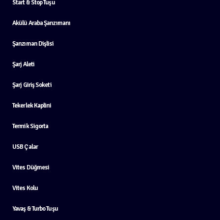
Start & Stop Tuşu
Akülü Araba Şanzımanı
Şanzıman Dişlisi
Şarj Aleti
Şarj Giriş Soketi
Tekerlek Kaplini
Termik Sigorta
USB Çalar
Vites Düğmesi
Vites Kolu
Yavaş & Turbo Tuşu