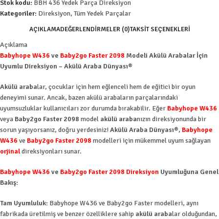
Stok kodu:
BBH 436 Yedek Parça Direksiyon
Kategoriler:
Direksiyon
,
Tüm Yedek Parçalar
AÇIKLAMA
DEĞERLENDIRMELER (0)
TAKSIT SEÇENEKLERI
Açıklama
Babyhope W436
ve
Baby2go Faster 2098
Modeli Akülü Arabalar İçin
Uyumlu Direksiyon – Akülü Araba Dünyası®
Akülü araba
lar, çocuklar için hem eğlenceli hem de eğitici bir oyun
deneyimi sunar. Ancak, bazen akülü arabaların parçalarındaki
uyumsuzluklar kullanıcıları zor durumda bırakabilir. Eğer
Babyhope W436
veya
Baby2go Faster 2098
model
akülü araba
nızın direksiyonunda bir
sorun yaşıyorsanız, doğru yerdesiniz!
Akülü Araba Dünyası®
,
Babyhope
W436
ve
Baby2go Faster 2098
modelleri için mükemmel uyum sağlayan
orjinal
direksiyonları sunar.
Babyhope W436
ve
Baby2go Faster 2098 Direksiyon
Uyumluğuna Genel
Bakış:
Tam Uyumluluk:
Babyhope W436 ve Baby2go Faster modelleri, aynı
fabrikada üretilmiş ve benzer özelliklere sahip
akülü araba
lar olduğundan,