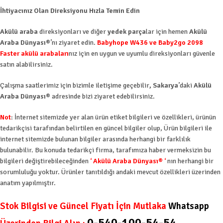
İhtiyacınız Olan Direksiyonu Hızla Temin Edin
Akülü araba
direksiyonları ve diğer
yedek parça
lar için hemen
Akülü
Araba Dünyası®
’nı ziyaret edin.
Babyhope W436 ve Baby2go 2098
Faster akülü arabaları
nız için en uygun ve uyumlu direksiyonları güvenle
satın alabilirsiniz.
Çalışma saatlerimiz için bizimle iletişime geçebilir
, Sakarya
’daki
Akülü
Araba Dünyası®
adresinde bizi ziyaret edebilirsiniz.
Not
: İnternet sitemizde yer alan ürün etiket bilgileri ve özellikleri, ürünün
tedarikçisi tarafından belirtilen en güncel bilgiler olup, Ürün bilgileri ile
internet sitemizde bulunan bilgiler arasında herhangi bir farklılık
bulunabilir. Bu konuda tedarikçi firma, tarafımıza haber vermeksizin bu
bilgileri değiştirebileceğinden
‘
Akülü Araba Dünyası®
‘
nın herhangi bir
sorumluluğu yoktur. Ürünler tanıtıldığı andaki mevcut özellikleri üzerinden
anatım yapılmıştır.
Stok Bilgisi ve Güncel Fiyatı İçin Mutlaka
Whatsapp
0-540-100-54-54