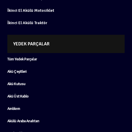
İkinci El Akülü Motosiklet
İkinci El Akülü Traktör
YEDEK PARÇALAR
Tüm Yedek Parçalar
Akü Çeşitleri
Akü Kutusu
Akü Üst Kablo
Amblem
Akülü Araba Anahtarı