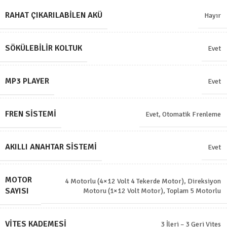
RAHAT ÇIKARILABILEN AKÜ
Hayır
SÖKÜLEBILIR KOLTUK
Evet
MP3 PLAYER
Evet
FREN SISTEMI
Evet, Otomatik Frenleme
AKILLI ANAHTAR SISTEMI
Evet
MOTOR
4 Motorlu (4×12 Volt 4 Tekerde Motor)
,
Direksiyon
SAYISI
Motoru (1×12 Volt Motor)
,
Toplam 5 Motorlu
VITES KADEMESI
3 İleri – 3 Geri Vites