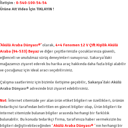
İletişim :
0-540-100-54-54
Ürüne Ait Video İçin TIKLAYIN !
‘Akülü Araba Dünyası®’
olarak,
4×4 Fenomen 12 V Çift Kişilik Akülü
Araba (94-533) Beyaz
ve diğer çeşitlerimizle çocuklarınıza güvenli,
eğlenceli ve unutulmaz sürüş deneyimleri sunuyoruz. Sakarya’daki
mağazamızı ziyaret ederek bu harika araç hakkında daha fazla bilgi alabilir
ve çocuğunuz için ideal aracı seçebilirsiniz.
Çalışma saatlerimiz için bizimle iletişime geçebilir
, Sakarya
’daki
Akülü
Araba Dünyası®
adresinde bizi ziyaret edebilirsiniz.
Not
: İnternet sitemizde yer alan ürün etiket bilgileri ve özellikleri, ürünün
tedarikçisi tarafından belirtilen en güncel bilgiler olup, Ürün bilgileri ile
internet sitemizde bulunan bilgiler arasında herhangi bir farklılık
bulunabilir. Bu konuda tedarikçi firma, tarafımıza haber vermeksizin bu
bilgileri değiştirebileceğinden
‘
Akülü Araba Dünyası®
‘
nın herhangi bir