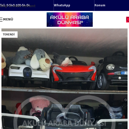
Tel: 0-540-100-54-54
WhatsApp
Konum
Skip to main content
MENÜ
TÜKENDI