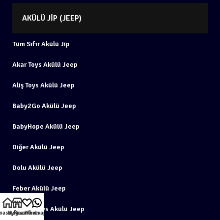
AKÜLÜ JIP (JEEP)
Tüm Sıfır Akülü Jip
Akar Toys Akülü Jeep
Aliş Toys Akülü Jeep
Baby2Go Akülü Jeep
BabyHope Akülü Jeep
Diğer Akülü Jeep
Dolu Akülü Jeep
Feber Akülü Jeep
Furkan Toys Akülü Jeep
nasayfa
Mağaza
Favorilerim
Whatsapp