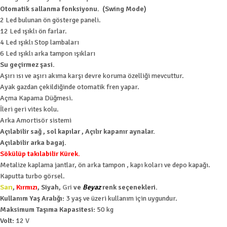
Otomatik sallanma fonksiyonu. (Swing Mode)
2 Led bulunan ön gösterge paneli.
12 Led ışıklı ön farlar.
4 Led ışıklı Stop lambaları
6 Led ışıklı arka tampon ışıkları
Su geçirmez şasi.
Aşırı ısı ve aşırı akıma karşı devre koruma özelliği mevcuttur.
Ayak gazdan çekildiğinde otomatik fren yapar.
Açma Kapama Düğmesi.
İleri geri vites kolu.
Arka Amortisör sistemi
Açılabilir sağ , sol kapılar , Açılır kapanır aynalar.
Açılabilir arka bagaj.
Sökülüp takılabilir Kürek.
Metalize kaplama jantlar, ön arka tampon , kapı koları ve depo kapağı.
Kaputta turbo görsel.
Sarı
,
Kırmızı
, Siyah,
Gri
ve
Beyaz
renk seçenekleri.
Kullanım Yaş Aralığı:
3 yaş ve üzeri kullanım için uygundur.
Maksimum Taşıma Kapasitesi:
50 kg
Volt:
12 V