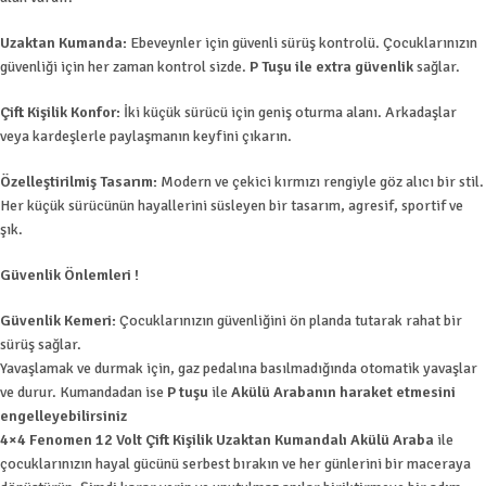
Uzaktan Kumanda:
Ebeveynler için güvenli sürüş kontrolü. Çocuklarınızın
güvenliği için her zaman kontrol sizde.
P Tuşu ile extra güvenlik
sağlar.
Çift Kişilik Konfor:
İki küçük sürücü için geniş oturma alanı. Arkadaşlar
veya kardeşlerle paylaşmanın keyfini çıkarın.
Özelleştirilmiş Tasarım:
Modern ve çekici kırmızı rengiyle göz alıcı bir stil.
Her küçük sürücünün hayallerini süsleyen bir tasarım, agresif, sportif ve
şık.
Güvenlik Önlemleri !
Güvenlik Kemeri:
Çocuklarınızın güvenliğini ön planda tutarak rahat bir
sürüş sağlar.
Yavaşlamak ve durmak için, gaz pedalına basılmadığında otomatik yavaşlar
ve durur. Kumandadan ise
P tuşu
ile
Akülü Arabanın haraket etmesini
engelleyebilirsiniz
4×4 Fenomen 12 Volt Çift Kişilik Uzaktan Kumandalı Akülü Araba
ile
çocuklarınızın hayal gücünü serbest bırakın ve her günlerini bir maceraya