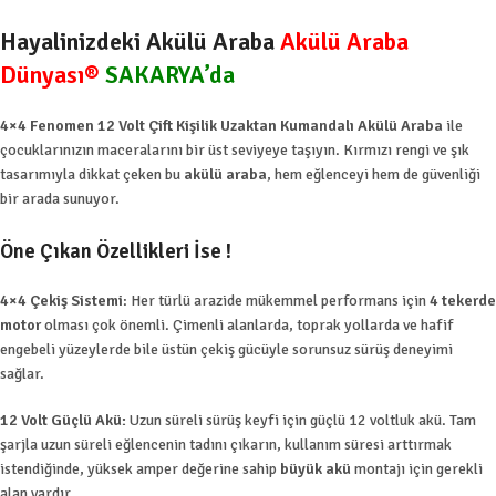
Hayalinizdeki Akülü Araba
Akülü Araba
Dünyası®
SAKARYA’da
4×4 Fenomen 12 Volt Çift Kişilik Uzaktan Kumandalı Akülü Araba
ile
çocuklarınızın maceralarını bir üst seviyeye taşıyın. Kırmızı rengi ve şık
tasarımıyla dikkat çeken bu
akülü araba
, hem eğlenceyi hem de güvenliği
bir arada sunuyor.
Öne Çıkan Özellikleri İse !
4×4 Çekiş Sistemi
: Her türlü arazide mükemmel performans için
4 tekerde
motor
olması çok önemli. Çimenli alanlarda, toprak yollarda ve hafif
engebeli yüzeylerde bile üstün çekiş gücüyle sorunsuz sürüş deneyimi
sağlar.
12 Volt Güçlü Akü:
Uzun süreli sürüş keyfi için güçlü 12 voltluk akü. Tam
şarjla uzun süreli eğlencenin tadını çıkarın, kullanım süresi arttırmak
istendiğinde, yüksek amper değerine sahip
büyük akü
montajı için gerekli
alan vardır.