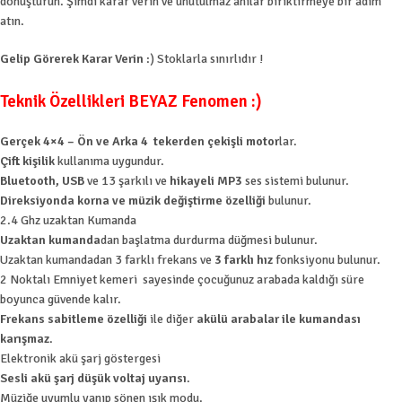
dönüştürün. Şimdi karar verin ve unutulmaz anılar biriktirmeye bir adım
atın.
Gelip Görerek Karar Verin
:) Stoklarla sınırlıdır !
Teknik Özellikleri BEYAZ Fenomen :)
Gerçek 4×4 – Ön ve Arka 4 tekerden çekişli motor
lar.
Çift kişilik
kullanıma uygundur.
Bluetooth, USB
ve 13 şarkılı ve
hikayeli MP3
ses sistemi bulunur.
Direksiyonda korna ve müzik değiştirme özelliği
bulunur.
2.4 Ghz uzaktan Kumanda
Uzaktan kumanda
dan başlatma durdurma düğmesi bulunur.
Uzaktan kumandadan 3 farklı frekans ve
3 farklı hız
fonksiyonu bulunur.
2 Noktalı Emniyet kemeri sayesinde çocuğunuz arabada kaldığı süre
boyunca güvende kalır.
Frekans sabitleme özelliği
ile diğer
akülü arabalar ile kumandası
karışmaz
.
Elektronik akü şarj göstergesi
Sesli akü şarj düşük voltaj uyarısı
.
Müziğe uyumlu yanıp sönen ışık modu.