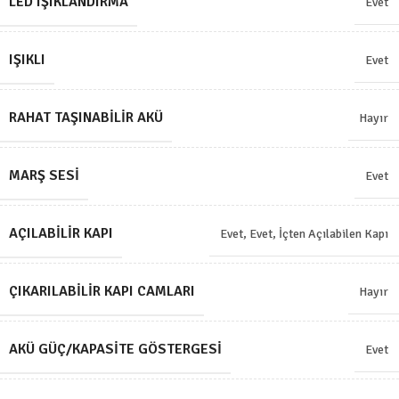
LED IŞIKLANDIRMA
Evet
IŞIKLI
Evet
RAHAT TAŞINABILIR AKÜ
Hayır
MARŞ SESI
Evet
AÇILABILIR KAPI
Evet
,
Evet, İçten Açılabilen Kapı
ÇIKARILABILIR KAPI CAMLARI
Hayır
AKÜ GÜÇ/KAPASITE GÖSTERGESI
Evet