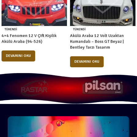
TÜKENDI
TÜKENDI
4×4 Fenomen 12 V Çift Kişilik
Akülü Araba 12 Volt Uzaktan
Akülü Araba (94-526)
Kumandalı – Boss GT Beyaz |
Bentley Tarzı Tasarım
DEVAMINI OKU
DEVAMINI OKU