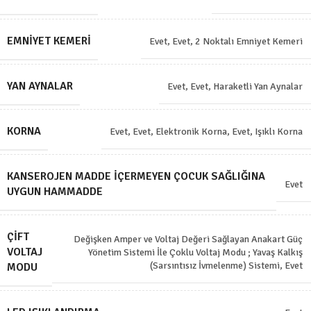
EMNIYET KEMERI
Evet
,
Evet, 2 Noktalı Emniyet Kemeri
YAN AYNALAR
Evet
,
Evet, Haraketli Yan Aynalar
KORNA
Evet
,
Evet, Elektronik Korna
,
Evet, Işıklı Korna
KANSEROJEN MADDE İÇERMEYEN ÇOCUK SAĞLIĞINA
Evet
UYGUN HAMMADDE
ÇIFT
Değişken Amper ve Voltaj Değeri Sağlayan Anakart Güç
VOLTAJ
Yönetim Sistemi İle Çoklu Voltaj Modu ; Yavaş Kalkış
(Sarsıntısız İvmelenme) Sistemi
,
Evet
MODU