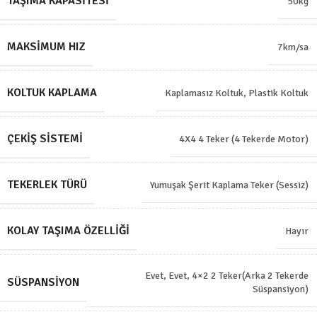
TAŞIMA KAPASITESI
50kg
MAKSIMUM HIZ
7km/sa
KOLTUK KAPLAMA
Kaplamasız Koltuk
,
Plastik Koltuk
ÇEKIŞ SISTEMI
4X4 4 Teker (4 Tekerde Motor)
TEKERLEK TÜRÜ
Yumuşak Şerit Kaplama Teker (Sessiz)
KOLAY TAŞIMA ÖZELLIĞI
Hayır
Evet
,
Evet, 4×2 2 Teker(Arka 2 Tekerde
SÜSPANSIYON
Süspansiyon)