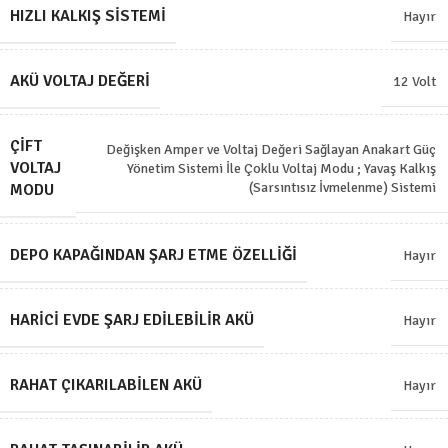
HIZLI KALKIŞ SISTEMI
Hayır
AKÜ VOLTAJ DEĞERI
12 Volt
ÇIFT
Değişken Amper ve Voltaj Değeri Sağlayan Anakart Güç
VOLTAJ
Yönetim Sistemi İle Çoklu Voltaj Modu ; Yavaş Kalkış
(Sarsıntısız İvmelenme) Sistemi
MODU
DEPO KAPAĞINDAN ŞARJ ETME ÖZELLIĞI
Hayır
HARICI EVDE ŞARJ EDILEBILIR AKÜ
Hayır
RAHAT ÇIKARILABILEN AKÜ
Hayır