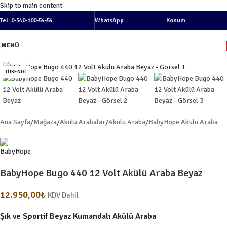
Skip to main content
Tel: 0-540-100-54-54
WhatsApp
Konum
MENÜ
Resmi büyüt
TÜKENDI
Ana Sayfa
/
Mağaza
/
Akülü Arabalar
/
Akülü Araba
/
BabyHope Akülü Araba
BabyHope Bugo 440 12 Volt Akülü Araba Beyaz
12.950,00
₺
KDV Dahil
Şık ve Sportif
Beyaz Kumandalı Akülü Araba