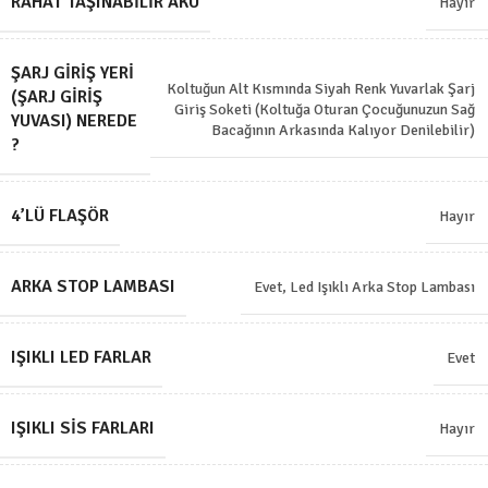
RAHAT TAŞINABILIR AKÜ
Hayır
ŞARJ GIRIŞ YERI
Koltuğun Alt Kısmında Siyah Renk Yuvarlak Şarj
(ŞARJ GIRIŞ
Giriş Soketi (Koltuğa Oturan Çocuğunuzun Sağ
YUVASI) NEREDE
Bacağının Arkasında Kalıyor Denilebilir)
?
4’LÜ FLAŞÖR
Hayır
ARKA STOP LAMBASI
Evet, Led Işıklı Arka Stop Lambası
IŞIKLI LED FARLAR
Evet
IŞIKLI SIS FARLARI
Hayır