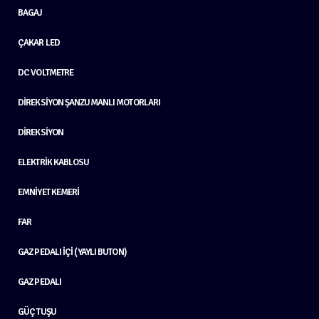
BAGAJ
ÇAKAR LED
DC VOLTMETRE
DIREKSIYON ŞANZUMANLI MOTORLARI
DIREKSIYON
ELEKTRIK KABLOSU
EMNIYET KEMERI
FAR
GAZ PEDALI İÇI (YAYLI BUTON)
GAZ PEDALI
GÜÇ TUŞU