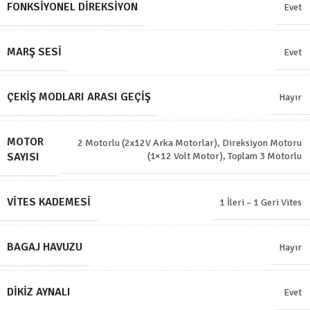
FONKSIYONEL DIREKSIYON
Evet
MARŞ SESI
Evet
ÇEKIŞ MODLARI ARASI GEÇIŞ
Hayır
MOTOR
2 Motorlu (2x12V Arka Motorlar)
,
Direksiyon Motoru
SAYISI
(1×12 Volt Motor)
,
Toplam 3 Motorlu
VITES KADEMESI
1 İleri – 1 Geri Vites
BAGAJ HAVUZU
Hayır
DIKIZ AYNALI
Evet