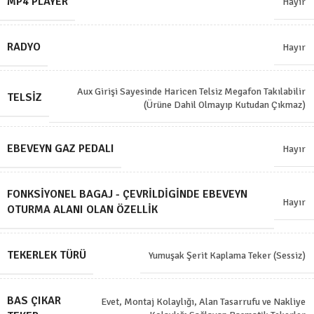
MP4 PLAYER
Hayır
RADYO
Hayır
Aux Girişi Sayesinde Haricen Telsiz Megafon Takılabilir
TELSIZ
(Ürüne Dahil Olmayıp Kutudan Çıkmaz)
EBEVEYN GAZ PEDALI
Hayır
FONKSIYONEL BAGAJ - ÇEVRILDIGINDE EBEVEYN
Hayır
OTURMA ALANI OLAN ÖZELLIK
TEKERLEK TÜRÜ
Yumuşak Şerit Kaplama Teker (Sessiz)
BAS ÇIKAR
Evet, Montaj Kolaylığı, Alan Tasarrufu ve Nakliye