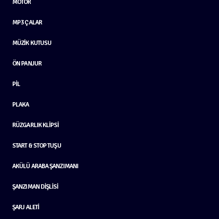
MOTOR
MP3 ÇALAR
MÜZIK KUTUSU
ÖN PANJUR
PIL
PLAKA
RÜZGARLIK KLIPSI
START & STOP TUŞU
AKÜLÜ ARABA ŞANZIMANI
ŞANZIMAN DIŞLISI
ŞARJ ALETI