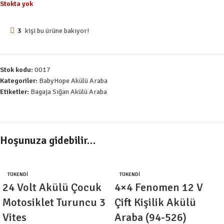
Stokta yok
3
kişi bu ürüne bakıyor!
Stok kodu:
0017
Kategoriler:
BabyHope Akülü Araba
Etiketler:
Bagaja Sığan Akülü Araba
Hoşunuza gidebilir…
TÜKENDI
TÜKENDI
24 Volt Akülü Çocuk
4×4 Fenomen 12 V
Motosiklet Turuncu 3
Çift Kişilik Akülü
Vites
Araba (94-526)