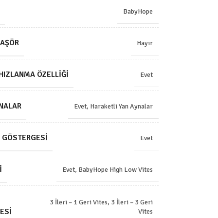
BabyHope
LAŞÖR
Hayır
HIZLANMA ÖZELLIĞI
Evet
YNALAR
Evet, Haraketli Yan Aynalar
J GÖSTERGESI
Evet
I
Evet, BabyHope High Low Vites
3 İleri – 1 Geri Vites
,
3 İleri – 3 Geri
ESI
Vites