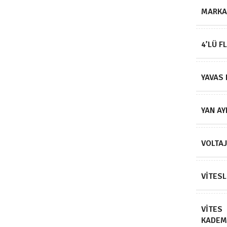
MARKA
4’LÜ F
YAVAS 
YAN A
VOLTA
VITESL
VITES
KADEM