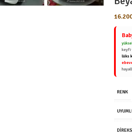
Bey
16.20
Bab
yükse
keyfi
lüks 
ebeve
hayal
RENK
UYUML
DIREK