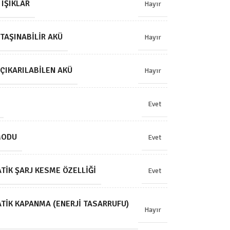
 IŞIKLAR
Hayır
TAŞINABILIR AKÜ
Hayır
ÇIKARILABILEN AKÜ
Hayır
Evet
MODU
Evet
IK ŞARJ KESME ÖZELLIĞI
Evet
TIK KAPANMA (ENERJI TASARRUFU)
Hayır