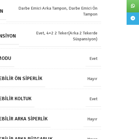
What
Darbe Emici Arka Tampon
,
Darbe Emici Ön
N
Tampon
Teleg
Evet, 4×2 2 Teker(Arka 2 Tekerde
NSIYON
Süspansiyon)
MODU
Evet
BILIR ÖN SIPERLIK
Hayır
BILIR KOLTUK
Evet
BILIR ARKA SIPERLIK
Hayır