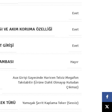
Evet
ISI VE AKIM KORUMA ÖZELLIĞI
Evet
T GIRIŞI
Evet
LAMBASI
Hayır
Aux Girişi Sayesinde Haricen Telsiz Megafon
Takılabilir (Ürüne Dahil Olmayıp Kutudan
Çıkmaz)
Faceb
LEK TÜRÜ
Yumuşak Şerit Kaplama Teker (Sessiz)
X