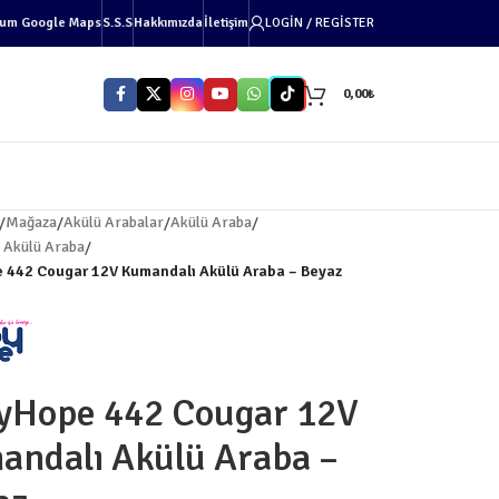
um Google Maps
S.S.S
Hakkımızda
İletişim
LOGIN / REGISTER
0,00
₺
/
Mağaza
/
Akülü Arabalar
/
Akülü Araba
/
 Akülü Araba
/
 442 Cougar 12V Kumandalı Akülü Araba – Beyaz
yHope 442 Cougar 12V
andalı Akülü Araba –