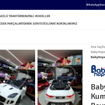
WhatsApp
Kon
AKÜLÜ TRAKTÖR
BENZINLI MODELLER
EDEK PARÇALAR
TEKNIK SERVIS
TESLIMAT NOKTALARIMIZ
Ana Sayfa
BabyHope
BabyHope
Bab
Kum