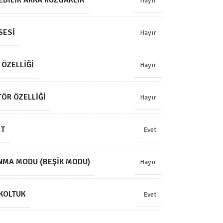
BILIR ARKA RÜZGARLIK
Hayır
SESI
Hayır
 ÖZELLIĞI
Hayır
ÖR ÖZELLIĞI
Hayır
RT
Evet
NMA MODU (BEŞIK MODU)
Hayır
KOLTUK
Evet