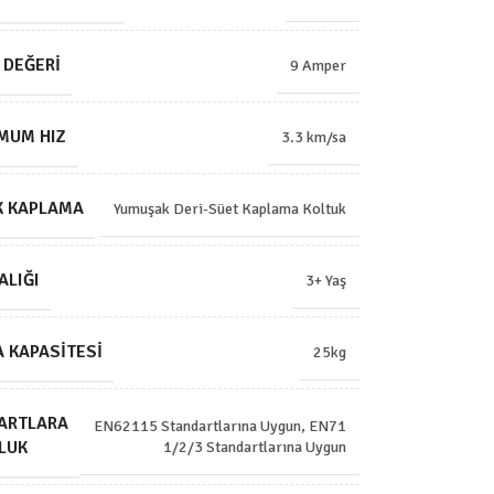
 DEĞERI
9 Amper
MUM HIZ
3.3 km/sa
K KAPLAMA
Yumuşak Deri-Süet Kaplama Koltuk
ALIĞI
3+ Yaş
 KAPASITESI
25kg
ARTLARA
EN62115 Standartlarına Uygun
,
EN71
LUK
1/2/3 Standartlarına Uygun