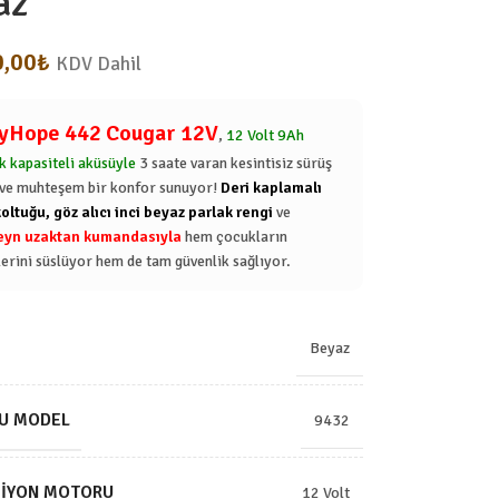
az
0,00
₺
KDV Dahil
yHope 442 Cougar 12V
,
12 Volt 9Ah
k kapasiteli aküsüyle
3 saate varan kesintisiz sürüş
 ve muhteşem bir konfor sunuyor!
Deri kaplamalı
koltuğu, göz alıcı inci beyaz parlak rengi
ve
yn uzaktan kumandasıyla
hem çocukların
lerini süslüyor hem de tam güvenlik sağlıyor.
Beyaz
U MODEL
9432
SIYON MOTORU
12 Volt