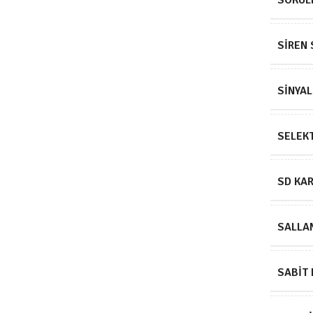
SÖKÜLE
SIREN 
SINYAL
SELEKT
SD KA
SALLA
SABIT 