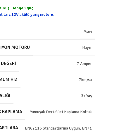
sürüş. Dengeli güç.
t tarz 12V akülü yarış motoru.
Mavi
SIYON MOTORU
Hayır
 DEĞERI
7 Amper
MUM HIZ
7km/sa
ALIĞI
3+ Yaş
K KAPLAMA
Yumuşak Deri-Süet Kaplama Koltuk
ARTLARA
EN62115 Standartlarına Uygun
,
EN71