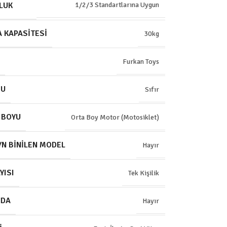
LUK
1/2/3 Standartlarına Uygun
 KAPASITESI
30kg
Furkan Toys
MU
Sıfır
 BOYU
Orta Boy Motor (Motosiklet)
YN BINILEN MODEL
Hayır
YISI
Tek Kişilik
NDA
Hayır