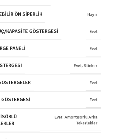
BILIR ÖN SIPERLIK
Hayır
ÜÇ/KAPASITE GÖSTERGESI
Evet
RGE PANELI
Evet
ÖSTERGESI
Evet, Sticker
 GÖSTERGELER
Evet
J GÖSTERGESI
Evet
ISÖRLÜ
Evet, Amortisörlü Arka
LEKLER
Tekerlekler