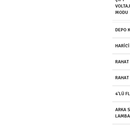
VOLTAJ
MODU
DEPO K
HARICI
RAHAT 
RAHAT 
4’LÜ F
ARKA 
LAMBA