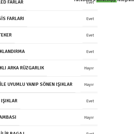
 LED FARLAR
Evet
SIS FARLARI
Evet
 TEKER
Evet
IKLANDIRMA
Evet
IKLI ARKA RÜZGARLIK
Hayır
ILE UYUMLU YANIP SÖNEN IŞIKLAR
Hayır
 IŞIKLAR
Evet
LAMBASI
Hayır
ILIR BAGAJ
Evet