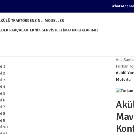
WhatsApp
Ko
AKÜLÜ TRAKTÖR
BENZINLI MODELLER
EDEK PARÇALAR
TEKNIK SERVIS
TESLIMAT NOKTALARIMIZ
Ana Sayfa
Furkan To
Akülü Yar
Motorlu
Akü
Mavi
Kont