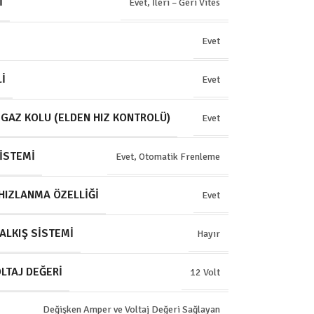
I
Evet, İleri – Geri Vites
Evet
I
Evet
 GAZ KOLU (ELDEN HIZ KONTROLÜ)
Evet
ISTEMI
Evet, Otomatik Frenleme
HIZLANMA ÖZELLIĞI
Evet
KALKIŞ SISTEMI
Hayır
LTAJ DEĞERI
12 Volt
Değişken Amper ve Voltaj Değeri Sağlayan