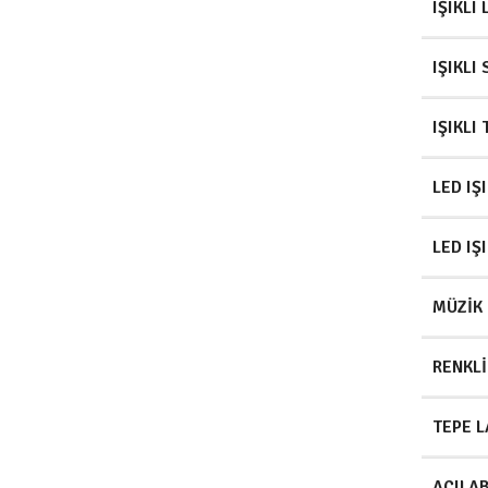
IŞIKLI
IŞIKLI 
IŞIKLI
LED IŞ
LED IŞ
MÜZIK 
RENKLI
TEPE 
AÇILAB