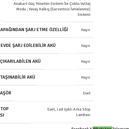
Anakart Güç Yönetim Sistemi İle Çoklu Voltaj
Modu ; Yavaş Kalkış (Sarsıntısız İvmelenme)
Sistemi
APAĞINDAN ŞARJ ETME ÖZELLIĞI
Hayır
 EVDE ŞARJ EDILEBILIR AKÜ
Hayır
ÇIKARILABILEN AKÜ
Hayır
TAŞINABILIR AKÜ
Hayır
LAŞÖR
Evet
STOP
Evet, Led Işıklı Arka Stop
SI
Lambası
Facebook
X
WhatsApp
Telegram