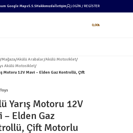
num Google Maps
S.S.S
Hakkımızda
İletişim
LOGIN / REGISTER
0,00
₺
/
Mağaza
/
Akülü Arabalar
/
Akülü Motosiklet
/
ys Akülü Motosiklet
/
ış Motoru 12V Mavi – Elden Gaz Kontrollü, Çift
lü Yarış Motoru 12V
 – Elden Gaz
rollü, Çift Motorlu