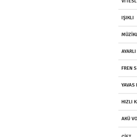
VITESL
IŞIKLI
MÜZIKL
AYARLI
FREN S
YAVAS 
HIZLI 
AKÜ VO
ÇIFT