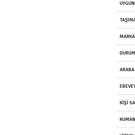
UYGUN
TAŞIMA
MARKA
DURU
ARABA
EBEVE
KIŞI SA
KUMA