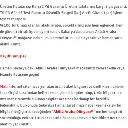
Üretim Hatalarına Karşı 2 Yıl Garanti: Üretim hatalarına karşı 2 yıl garanti.
TS EN 62115 Test Raporlu Güvenlik Belgeli Şarj Aleti: Güvenli şarj işlemi
için test raporu.
%100 Türk malı olan bu akülü araba, çocuklarınız için hem eğlenceli hem
de güvenli bir sürüş deneyimi sunar. Sakarya’da bulunan ‘Akülü Araba
Dünyası®’ mağazasında bu mükemmel ürünü inceleyebilir ve hemen satın
alabilirsiniz.
Keyifli sürüşler
Hemen Sakarya’daki
Akülü Araba Dünyası®
mağazanızı ziyaret edin veya
bizimle iletişime geçin!
Not
: İnternet sitemizde yer alan ürün etiket bilgileri ve özellikleri, ürünün
tedarikçisi tarafından belirtilen en güncel bilgiler olup, Ürün bilgileri ile
internet sitemizde bulunan bilgiler arasında herhangi bir farklılık
bulunabilir. Bu konuda tedarikçi firma, tarafımıza haber vermeksizin bu
bilgileri değiştirebileceğinden
‘
Akülü Araba Dünyası®
‘
nın herhangi bir
sorumluluğu yoktur. Ürünler tanıtıldığı andaki mevcut özellikleri üzerinden
anatım yapılmıştır.