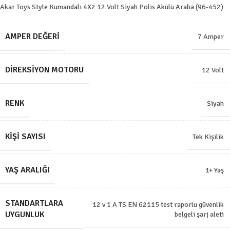
Akar Toys Style Kumandalı 4X2 12 Volt Siyah Polis Akülü Araba (96-452)
AMPER DEĞERI
7 Amper
DIREKSIYON MOTORU
12 Volt
RENK
Siyah
KIŞI SAYISI
Tek Kişilik
YAŞ ARALIĞI
1+ Yaş
STANDARTLARA
12 v 1 A TS EN 62115 test raporlu güvenlik
UYGUNLUK
belgeli şarj aleti