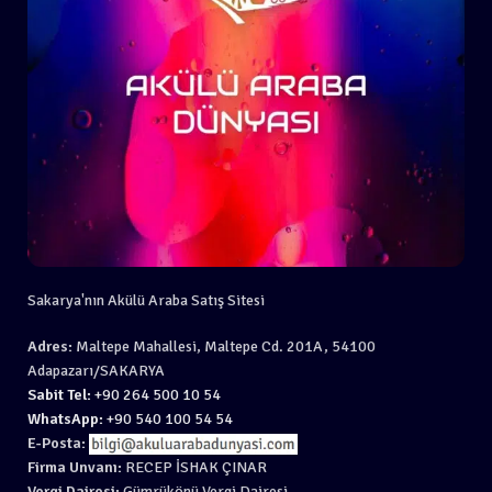
Sakarya'nın Akülü Araba Satış Sitesi
Adres:
Maltepe Mahallesi, Maltepe Cd. 201A, 54100
Adapazarı/SAKARYA
Sabit Tel:
+90 264 500 10 54
WhatsApp:
+90 540 100 54 54
E-Posta:
Firma Unvanı:
RECEP İSHAK ÇINAR
Vergi Dairesi:
Gümrükönü Vergi Dairesi