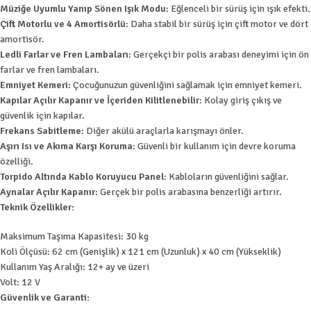
Müziğe Uyumlu Yanıp Sönen Işık Modu
: Eğlenceli bir sürüş için ışık efekti.
Çift Motorlu ve 4 Amortisörlü
: Daha stabil bir sürüş için çift motor ve dört
amortisör.
Ledli Farlar ve Fren Lambaları
: Gerçekçi bir polis arabası deneyimi için ön
farlar ve fren lambaları.
Emniyet Kemeri
: Çocuğunuzun güvenliğini sağlamak için emniyet kemeri.
Kapılar Açılır Kapanır ve İçeriden Kilitlenebilir
: Kolay giriş çıkış ve
güvenlik için kapılar.
Frekans Sabitleme
: Diğer akülü araçlarla karışmayı önler.
Aşırı Isı ve Akıma Karşı Koruma
: Güvenli bir kullanım için devre koruma
özelliği.
Torpido Altında Kablo Koruyucu Panel
: Kabloların güvenliğini sağlar.
Aynalar Açılır Kapanır
: Gerçek bir polis arabasına benzerliği artırır.
Teknik Özellikler:
Maksimum Taşıma Kapasitesi: 30 kg
Koli Ölçüsü: 62 cm (Genişlik) x 121 cm (Uzunluk) x 40 cm (Yükseklik)
Kullanım Yaş Aralığı: 12+ ay ve üzeri
Volt: 12 V
Güvenlik ve Garanti: