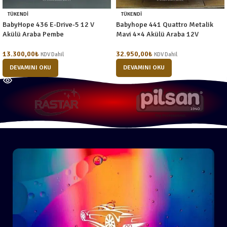
TÜKENDI
TÜKENDI
BabyHope 436 E-Drive-5 12 V
Babyhope 441 Quattro Metalik
Akülü Araba Pembe
Mavi 4×4 Akülü Araba 12V
13.300,00
₺
32.950,00
₺
KDV Dahil
KDV Dahil
DEVAMINI OKU
DEVAMINI OKU