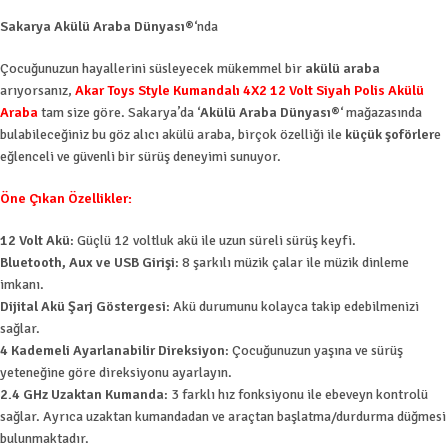
Sakarya Akülü Araba Dünyası®
‘nda
Çocuğunuzun hayallerini süsleyecek mükemmel bir
akülü araba
arıyorsanız,
Akar Toys Style Kumandalı 4X2 12 Volt Siyah Polis Akülü
Araba
tam size göre. Sakarya’da ‘
Akülü Araba Dünyası®
‘ mağazasında
bulabileceğiniz bu göz alıcı akülü araba, birçok özelliği ile
küçük şoförler
e
eğlenceli ve güvenli bir sürüş deneyimi sunuyor.
Öne Çıkan Özellikler:
12 Volt Akü
: Güçlü 12 voltluk akü ile uzun süreli sürüş keyfi.
Bluetooth, Aux ve USB Girişi
: 8 şarkılı müzik çalar ile müzik dinleme
imkanı.
Dijital Akü Şarj Göstergesi
: Akü durumunu kolayca takip edebilmenizi
sağlar.
4 Kademeli Ayarlanabilir Direksiyon
: Çocuğunuzun yaşına ve sürüş
yeteneğine göre direksiyonu ayarlayın.
2.4 GHz Uzaktan Kumanda
: 3 farklı hız fonksiyonu ile ebeveyn kontrolü
sağlar. Ayrıca uzaktan kumandadan ve araçtan başlatma/durdurma düğmesi
bulunmaktadır.