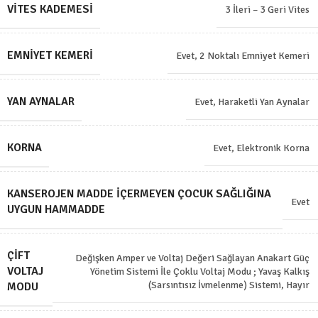
VITES KADEMESI
3 İleri – 3 Geri Vites
EMNIYET KEMERI
Evet, 2 Noktalı Emniyet Kemeri
YAN AYNALAR
Evet, Haraketli Yan Aynalar
KORNA
Evet, Elektronik Korna
KANSEROJEN MADDE İÇERMEYEN ÇOCUK SAĞLIĞINA
Evet
UYGUN HAMMADDE
ÇIFT
Değişken Amper ve Voltaj Değeri Sağlayan Anakart Güç
VOLTAJ
Yönetim Sistemi İle Çoklu Voltaj Modu ; Yavaş Kalkış
(Sarsıntısız İvmelenme) Sistemi
,
Hayır
MODU