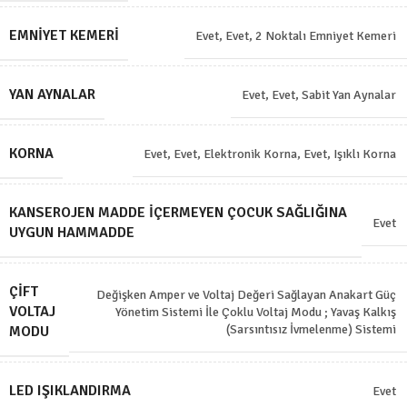
EMNIYET KEMERI
Evet
,
Evet, 2 Noktalı Emniyet Kemeri
YAN AYNALAR
Evet
,
Evet, Sabit Yan Aynalar
KORNA
Evet
,
Evet, Elektronik Korna
,
Evet, Işıklı Korna
KANSEROJEN MADDE İÇERMEYEN ÇOCUK SAĞLIĞINA
Evet
UYGUN HAMMADDE
ÇIFT
Değişken Amper ve Voltaj Değeri Sağlayan Anakart Güç
VOLTAJ
Yönetim Sistemi İle Çoklu Voltaj Modu ; Yavaş Kalkış
(Sarsıntısız İvmelenme) Sistemi
MODU
LED IŞIKLANDIRMA
Evet