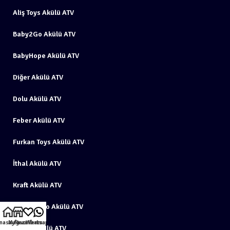
Aliş Toys Akülü ATV
Baby2Go Akülü ATV
BabyHope Akülü ATV
Diğer Akülü ATV
Dolu Akülü ATV
Feber Akülü ATV
Furkan Toys Akülü ATV
İthal Akülü ATV
Kraft Akülü ATV
Peg Perego Akülü ATV
nasayfa
Mağaza
Favorilerim
Whatsapp
Pilsan Akülü ATV