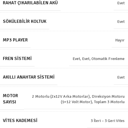
RAHAT ÇIKARILABILEN AKÜ
Evet
SÖKÜLEBILIR KOLTUK
Evet
MP3 PLAYER
Hayır
FREN SISTEMI
Evet
,
Evet, Otomatik Frenleme
AKILLI ANAHTAR SISTEMI
Evet
MOTOR
2 Motorlu (2x12V Arka Motorlar)
,
Direksiyon Motoru
SAYISI
(1×12 Volt Motor)
,
Toplam 3 Motorlu
VITES KADEMESI
3 İleri – 3 Geri Vites