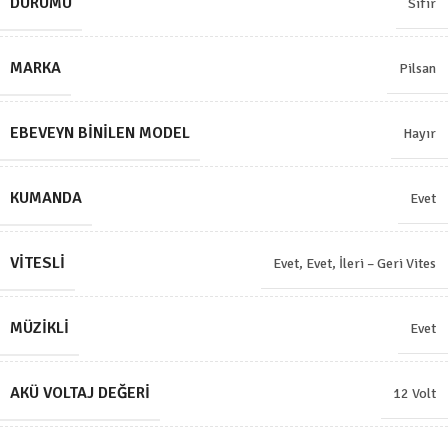
DURUMU
Sıfır
MARKA
Pilsan
EBEVEYN BINILEN MODEL
Hayır
KUMANDA
Evet
VITESLI
Evet
,
Evet, İleri – Geri Vites
MÜZIKLI
Evet
AKÜ VOLTAJ DEĞERI
12 Volt