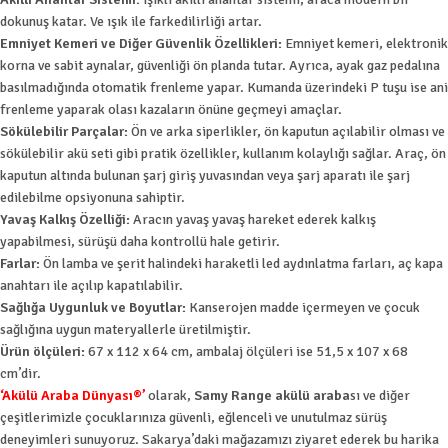
dokunuş katar. Ve ışık ile farkedilirliği artar.
Emniyet Kemeri ve Diğer Güvenlik Özellikleri:
Emniyet kemeri, elektronik
korna ve sabit aynalar, güvenliği ön planda tutar. Ayrıca, ayak gaz pedalına
basılmadığında otomatik frenleme yapar. Kumanda üzerindeki P tuşu ise ani
frenleme yaparak olası kazaların önüne geçmeyi amaçlar.
Sökülebilir Parçalar:
Ön ve arka siperlikler, ön kaputun açılabilir olması ve
sökülebilir akü seti gibi pratik özellikler, kullanım kolaylığı sağlar. Araç, ön
kaputun altında bulunan şarj giriş yuvasından veya şarj aparatı ile şarj
edilebilme opsiyonuna sahiptir.
Yavaş Kalkış Özelliği:
Aracın yavaş yavaş hareket ederek kalkış
yapabilmesi, sürüşü daha kontrollü hale getirir.
Farlar:
Ön lamba ve şerit halindeki haraketli led aydınlatma farları, aç kapa
anahtarı ile açılıp kapatılabilir.
Sağlığa Uygunluk ve Boyutlar:
Kanserojen madde içermeyen ve çocuk
sağlığına uygun materyallerle üretilmiştir.
Ürün ölçüleri:
67 x 112 x 64 cm, ambalaj ölçüleri ise 51,5 x 107 x 68
cm’dir.
‘Akülü Araba Dünyası®’
olarak,
Samy Range akülü araba
sı ve diğer
çeşitlerimizle çocuklarınıza güvenli, eğlenceli ve unutulmaz sürüş
deneyimleri sunuyoruz. Sakarya’daki mağazamızı ziyaret ederek bu harika