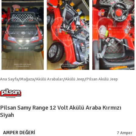
Ana Sayfa
/
Mağaza
/
Akülü Arabalar
/
Akülü Jeep
/
Pilsan Akülü Jeep
Pilsan Samy Range 12 Volt Akülü Araba Kırmızı
Siyah
AMPER DEĞERI
7 Amper