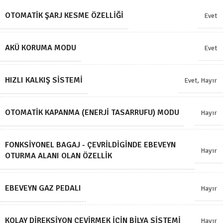
OTOMATIK ŞARJ KESME ÖZELLIĞI
Evet
AKÜ KORUMA MODU
Evet
HIZLI KALKIŞ SISTEMI
Evet
,
Hayır
OTOMATIK KAPANMA (ENERJI TASARRUFU) MODU
Hayır
FONKSIYONEL BAGAJ - ÇEVRILDIGINDE EBEVEYN
Hayır
OTURMA ALANI OLAN ÖZELLIK
EBEVEYN GAZ PEDALI
Hayır
KOLAY DIREKSIYON ÇEVIRMEK İÇIN BILYA SISTEMI
Hayır