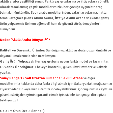
akülü araba çeşitliliği
sunar. Farklı yaş gruplarına ve ihtiyaçlara yönelik
olarak tasarlanmış çeşitli modellerimizle, her çocuğa uygun bir araç
bulmak mümkündür. Spor araba modellerinden, safari araçlarına, hatta
temalı araçlara
(Polis Akülü Araba
,
İtfaiye Akülü Araba
vb) kadar geniş
ürün yelpazemiz ile hem eğlenceli hem de güvenli sürüş deneyimleri
sunuyoruz.
Neden ‘Akülü Araba Dünyası®’ ?
Kaliteli ve Dayanıklı Ürünler:
Sunduğumuz akülü arabalar, uzun ömürlü ve
dayanıklı malzemelerden üretilmiştir.
Geniş Ürün Yelpazesi:
Her yaş grubuna uygun farklı model ve tasarımlar.
Güvenlik Önceliğimiz:
Ebeveyn kontrolü, güvenli hız limitleri ve kaliteli
yapılar.
Samy Range 12 Volt Uzaktan Kumandalı Akülü Araba
ve diğer
modellerimiz hakkında daha fazla bilgi almak için Sakarya’daki mağazamızı
ziyaret edebilir veya web sitemizi inceleyebilirsiniz. Çocuğunuzun keyifli ve
güvenli sürüş deneyimini garanti etmek için sizinle tanışmayı dört gözle
bekliyoruz !
Gelelim Ürün Özelliklerine :)