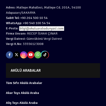
Adres:
Maltepe Mahallesi, Maltepe Cd. 201A, 54100
Adapazarı/SAKARYA
Sabit Tel:
+90 264 500 10 54
WhatsApp:
+90 540 100 54 54
E-Posta:
Firma Unvanı:
RECEP İSHAK ÇINAR
Vergi Dairesi:
Gümrükönü Vergi Dairesi
Vergi K.No:
33556123008
AKÜLÜ ARABALAR
Tüm Sıfır Akülü Arabalar
Akar Toys Akülü Araba
Aliş Toys Akülü Araba