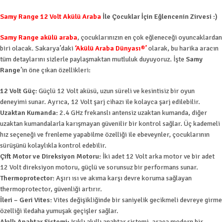
Samy Range 12 Volt Akülü Araba
İle Çocuklar İçin Eğlencenin Zirvesi :)
Samy Range akülü araba
, çocuklarınızın en çok eğleneceği oyuncaklardan
biri olacak. Sakarya’daki
‘Akülü Araba Dünyası®’
olarak, bu harika aracın
tüm detaylarını sizlerle paylaşmaktan mutluluk duyuyoruz. İşte
Samy
Range
’in öne çıkan özellikleri:
12 Volt Güç:
Güçlü 12 Volt aküsü, uzun süreli ve kesintisiz bir oyun
deneyimi sunar. Ayrıca, 12 Volt şarj cihazı ile kolayca şarj edilebilir.
Uzaktan Kumanda:
2.4 GHz frekanslı antensiz uzaktan kumanda, diğer
uzaktan kumandalarla karışmayan güvenilir bir kontrol sağlar. Üç kademeli
hız seçeneği ve frenleme yapabilme özelliği ile ebeveynler, çocuklarının
sürüşünü kolaylıkla kontrol edebilir.
Çift Motor ve Direksiyon Motoru:
İki adet 12 Volt arka motor ve bir adet
12 Volt direksiyon motoru, güçlü ve sorunsuz bir performans sunar.
Thermoprotector:
Aşırı ısı ve akıma karşı devre koruma sağlayan
thermoprotector, güvenliği artırır.
İleri – Geri Vites:
Vites değişikliğinde bir saniyelik gecikmeli devreye girme
özelliği iledaha yumuşak geçişler sağlar.
Akıllı Anahtar Sistemi:
Işıklı akıllı anahtar sistemi, araca modern bir