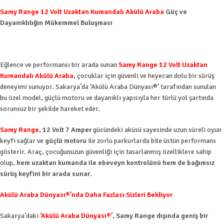
Samy Range 12 Volt Uzaktan Kumandalı Akülü Araba
Güç ve
Dayanıklılığın Mükemmel Buluşması
Eğlence ve performansı bir arada sunan
Samy Range 12 Volt Uzaktan
Kumandalı Akülü Araba
, çocuklar için güvenli ve heyecan dolu bir sürüş
deneyimi sunuyor. Sakarya’da ‘Akülü Araba Dünyası®’ tarafından sunulan
bu özel model, güçlü motoru ve dayanıklı yapısıyla her türlü yol şartında
sorunsuz bir şekilde hareket eder.
Samy Range
,
12 Volt 7 Amper
gücündeki aküsü sayesinde uzun süreli oyun
keyfi sağlar ve
güçlü motoru
ile zorlu parkurlarda bile üstün performans
gösterir. Araç, çocuğunuzun güvenliği için tasarlanmış özelliklere sahip
olup,
hem uzaktan kumanda ile ebeveyn kontrolünü hem de bağımsız
sürüş keyfini bir arada sunar
.
Akülü Araba Dünyası®’nda Daha Fazlası Sizleri Bekliyor
Sakarya’daki
‘Akülü Araba Dünyası®’
,
Samy Range dışında geniş bir