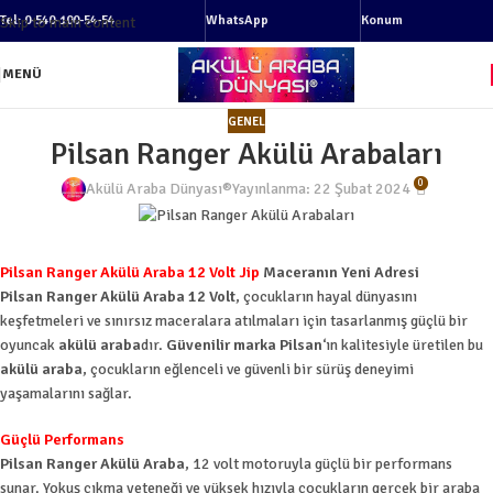
Tel: 0-540-100-54-54
WhatsApp
Konum
Skip to main content
MENÜ
GENEL
Pilsan Ranger Akülü Arabaları
0
Akülü Araba Dünyası®
Yayınlanma: 22 Şubat 2024
Pilsan Ranger Akülü Araba 12 Volt Jip
Maceranın Yeni Adresi
Pilsan Ranger Akülü Araba 12 Volt
, çocukların hayal dünyasını
keşfetmeleri ve sınırsız maceralara atılmaları için tasarlanmış güçlü bir
oyuncak
akülü araba
dır.
Güvenilir marka
Pilsan
‘ın kalitesiyle üretilen bu
akülü araba
, çocukların eğlenceli ve güvenli bir sürüş deneyimi
yaşamalarını sağlar.
Güçlü Performans
Pilsan Ranger Akülü Araba
, 12 volt motoruyla güçlü bir performans
sunar. Yokuş çıkma yeteneği ve yüksek hızıyla çocukların gerçek bir araba