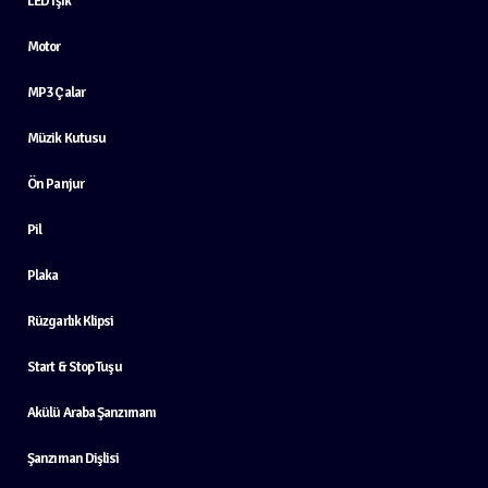
LED Işık
Motor
MP3 Çalar
Müzik Kutusu
Ön Panjur
Pil
Plaka
Rüzgarlık Klipsi
Start & Stop Tuşu
Akülü Araba Şanzımanı
Şanzıman Dişlisi