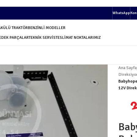
WhatsApp
Kon
AKÜLÜ TRAKTÖR
BENZINLI MODELLER
EDEK PARÇALAR
TEKNIK SERVIS
TESLIMAT NOKTALARIMIZ
Ana Sayfa
Direksiyo
Babyhope 
12V Direk
Bab