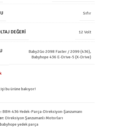
MU
Sıfır
LTAJ DEĞERI
12 Volt
U
Baby2Go 2098 Faster / 2099 (436)
,
Babyhope 436 E-Drive-5 (X-Drive)
k
kişi bu ürüne bakıyor!
u:
BBH-436-Yedek-Parça-Direksiyon-Şanzumanı
er:
Direksiyon Şanzumanlı Motorları
babyhope yedek parça