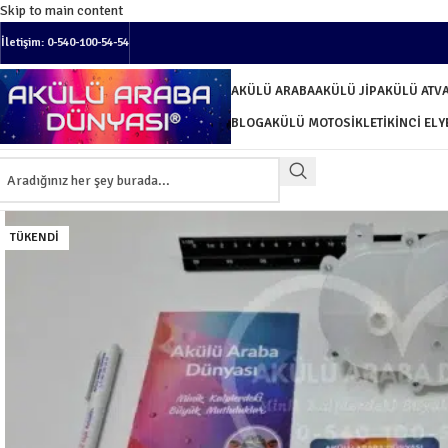
Skip to main content
İletişim: 0-540-100-54-54
AKÜLÜ ARABA
AKÜLÜ JIP
AKÜLÜ ATV
BLOG
AKÜLÜ MOTOSIKLET
İKINCI EL
Y
TÜKENDI