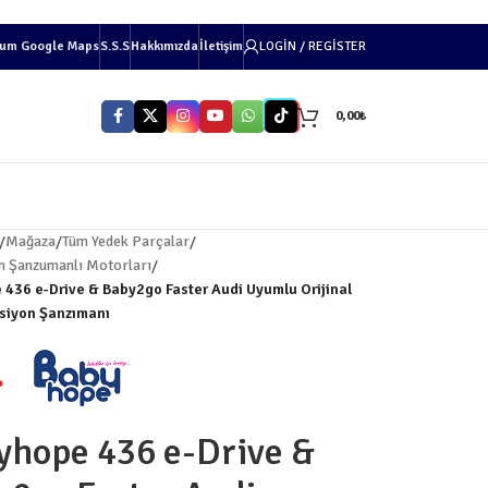
um Google Maps
S.S.S
Hakkımızda
İletişim
LOGIN / REGISTER
0,00
₺
/
Mağaza
/
Tüm Yedek Parçalar
/
n Şanzumanlı Motorları
/
436 e-Drive & Baby2go Faster Audi Uyumlu Orijinal
siyon Şanzımanı
yhope 436 e-Drive &