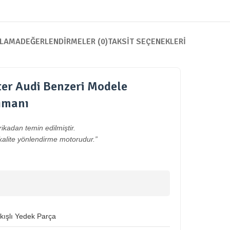
KLAMA
DEĞERLENDIRMELER (0)
TAKSIT SEÇENEKLERI
er Audi Benzeri Modele
ımanı
rikadan temin edilmiştir.
kalite yönlendirme motorudur.”
ıkışlı Yedek Parça