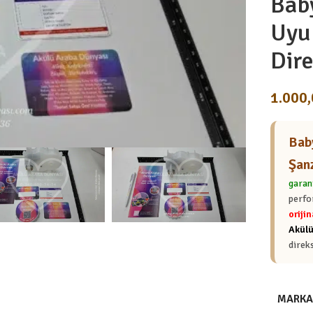
Bab
Uyu
Dir
1.000
Bab
Şan
garan
perfo
oriji
Akülü
direk
MARKA