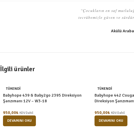
“Çocukların en saf mutluluğ
tecrübemizle güven ve sürdürü
Akülü Araba
İlgili ürünler
TÜKENDI
TÜKENDI
Babyhope 439 & Baby2go 2395 Direksiyon
Babyhope 442 Couga
Şanzımanı 12V – W3-18
Direksiyon Şanzıman
950,00
₺
950,00
₺
KDV Dahil
KDV Dahil
DEVAMINI OKU
DEVAMINI OKU