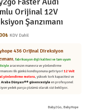
y2go Faster Audi
mlu Orijinal 12V
eksiyon Şanzımanı
,00
₺
KDV Dahil
yhope 436 Orijinal Direksiyon
zımanı
,
fabrikasyon dişli kalitesi ve tam uyum
tisiyle
aracınızın manevra ve yönlendirme
rmansını ilk günkü kondisyonuna getiriyor!
12 Volt
nal yönlendirme motoru
, yüksek tork kapasitesi ve
 Araba Dünyası®® güvencesiyle
en profesyonel
siyon yedek parça çözümü olarak sizi bekliyor.
Baby2Go
,
BabyHope