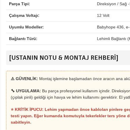
Parça Tipi:
Direksiyon / Sağ 
Çalışma Voltajı:
12 Volt
Uyumlu Modeller:
Babyhope 436, e-
Bağlantı Türü:
Lehimli Bağlantı (
[USTANIN NOTU & MONTAJ REHBERİ]
⚠️ GÜVENLİK:
Montaj işlemine başlamadan önce aracın ana akü
🔧 UYGULAMA:
Bu parça profesyonel kullanım içindir. Direksiyo
(çıplak pinli) geldiği için havya ve lehim kullanımı gerektirir. El ya
⭐ KRİTİK İPUCU: Lehim yapmadan önce kabloları pinlere g
testi yapın. Eğer kumanda komutuyla tekerlekler ters yöne dö
sabitleyin.