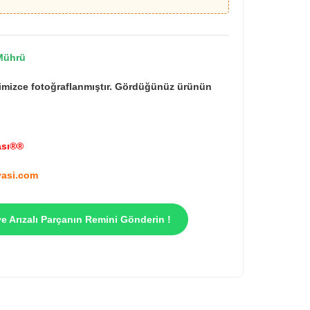
Mührü
imizce fotoğraflanmıştır. Gördüğünüz ürünün
ası®®
asi.com
ve Arızalı Parçanın Remini Gönderin !