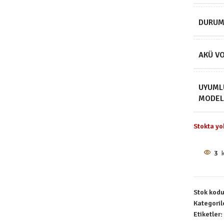
DURU
AKÜ VO
UYUML
MODEL
Stokta yo
3
Stok kod
Kategoril
Etiketler: