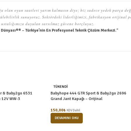
u olan oyun saatleri yarım kalmasın diye; biz sadece yedek parça deği
lebilirlik sunuyoruz. Sektördeki liderliğimizi, fabrikasyon orijinal p
ustalığımıza duyulan sarsılmaz güvene borçluyuz.
 Dünyası®® – Türkiye’nin En Profesyonel Teknik Çözüm Merkezi.
“
TÜKENDI
r & Baby2go 6531
Babyhope 444 GTR Sport & Baby2go 2696
ı 12V WW-3
Grand Jant Kapağı – Orijinal
150,00
₺
KDV Dahil
DEVAMINI OKU