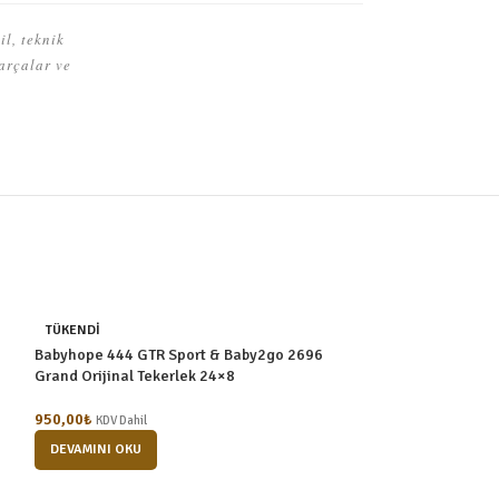
l, teknik
arçalar ve
TÜKENDI
TÜKENDI
Babyhope 444 GTR Sport & Baby2go 2696
Babyhope 440 & 
Grand Orijinal Tekerlek 24×8
Direksiyon Şanzı
950,00
₺
950,00
₺
KDV Dahil
KDV Dahil
DEVAMINI OKU
DEVAMINI OKU