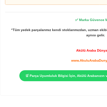
✅ Marka Güvence 
“Tüm yedek parçalarımız kendi stoklarımızdan, uzman ekib
aynısı gelir.
Akülü Araba Düny
www.AkuluArabaDuny
🛒 Parça Uyumluluk Bilgisi İçin, Akülü Arabanızın 