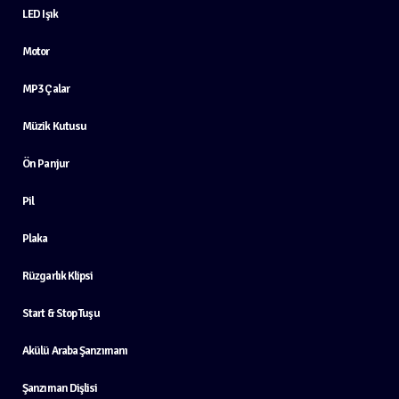
LED Işık
Motor
MP3 Çalar
Müzik Kutusu
Ön Panjur
Pil
Plaka
Rüzgarlık Klipsi
Start & Stop Tuşu
Akülü Araba Şanzımanı
Şanzıman Dişlisi