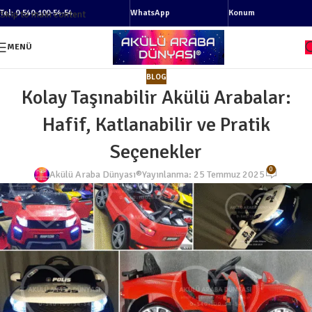
Tel: 0-540-100-54-54
WhatsApp
Konum
Skip to main content
MENÜ
BLOG
Kolay Taşınabilir Akülü Arabalar:
Hafif, Katlanabilir ve Pratik
Seçenekler
0
Akülü Araba Dünyası®
Yayınlanma: 25 Temmuz 2025