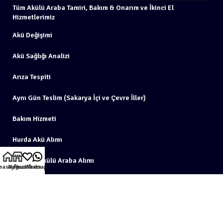
Tüm Akülü Araba Tamiri, Bakım & Onarım ve İkinci El
Hizmetlerimiz
Akü Değişimi
Akü Sağlığı Analizi
Arıza Tespiti
Aynı Gün Teslim (Sakarya İçi ve Çevre İller)
Bakım Hizmeti
Hurda Akü Alımı
İkinci El Akülü Araba Alımı
nasayfa
Mağaza
Favorilerim
Whatsapp
İkinci El Akülü Araba Satışı
İl Dışı Gönderiler