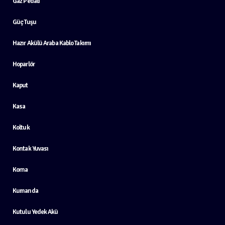
Gaz Pedalı
Güç Tuşu
Hazır Akülü Araba Kablo Takımı
Hoparlör
Kaput
Kasa
Koltuk
Kontak Yuvası
Korna
Kumanda
Kutulu Yedek Akü