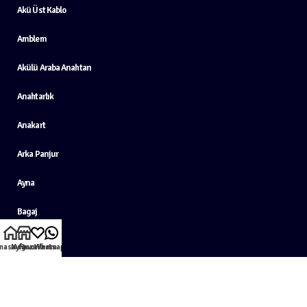
Akü Üst Kablo
Amblem
Akülü Araba Anahtarı
Anahtarlık
Anakart
Arka Panjur
Ayna
Bagaj
Çakar Led
nasayfa
Mağaza
Favorilerim
Whatsapp
DC Voltmetre
Direksiyon Şanzumanlı Motorları