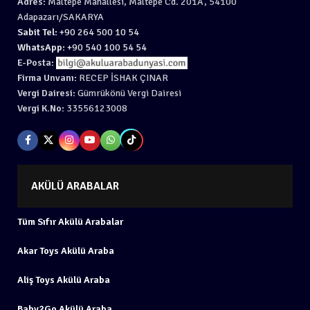
Adres:
Maltepe Mahallesi, Maltepe Cd. 201A, 54100
Adapazarı/SAKARYA
Sabit Tel:
+90 264 500 10 54
WhatsApp:
+90 540 100 54 54
E-Posta:
Firma Unvanı:
RECEP İSHAK ÇINAR
Vergi Dairesi:
Gümrükönü Vergi Dairesi
Vergi K.No:
33556123008
AKÜLÜ ARABALAR
Tüm Sıfır Akülü Arabalar
Akar Toys Akülü Araba
Aliş Toys Akülü Araba
Baby2Go Akülü Araba