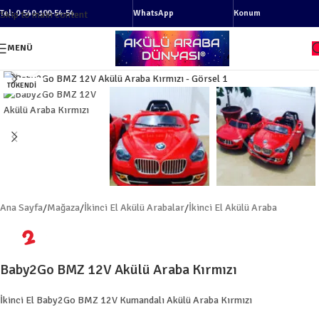
Tel: 0-540-100-54-54
WhatsApp
Konum
Skip to main content
MENÜ
Resmi büyüt
TÜKENDI
Ana Sayfa
/
Mağaza
/
İkinci El Akülü Arabalar
/
İkinci El Akülü Araba
Baby2Go BMZ 12V Akülü Araba Kırmızı
İkinci El Baby2Go BMZ 12V Kumandalı Akülü Araba Kırmızı