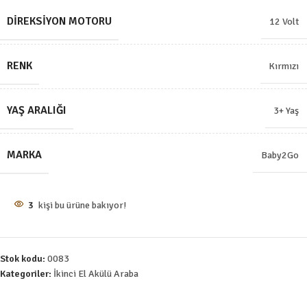
DIREKSIYON MOTORU
12 Volt
RENK
Kırmızı
YAŞ ARALIĞI
3+ Yaş
MARKA
Baby2Go
3
kişi bu ürüne bakıyor!
Stok kodu:
0083
Kategoriler:
İkinci El Akülü Araba