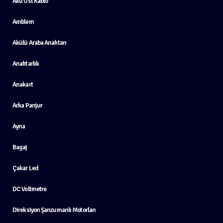
Akü Üst Kablo
Amblem
Akülü Araba Anahtarı
Anahtarlık
Anakart
Arka Panjur
Ayna
Bagaj
Çakar Led
DC Voltmetre
Direksiyon Şanzumanlı Motorları