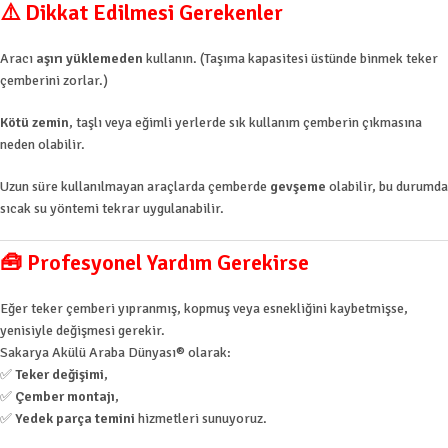
⚠️ Dikkat Edilmesi Gerekenler
Aracı
aşırı yüklemeden
kullanın. (Taşıma kapasitesi üstünde binmek teker
çemberini zorlar.)
Kötü zemin
, taşlı veya eğimli yerlerde sık kullanım çemberin çıkmasına
neden olabilir.
Uzun süre kullanılmayan araçlarda çemberde
gevşeme
olabilir, bu durumda
sıcak su yöntemi tekrar uygulanabilir.
🧰 Profesyonel Yardım Gerekirse
Eğer teker çemberi yıpranmış, kopmuş veya esnekliğini kaybetmişse,
yenisiyle değişmesi gerekir.
Sakarya Akülü Araba Dünyası® olarak:
✅
Teker değişimi
,
✅
Çember montajı
,
✅
Yedek parça temini
hizmetleri sunuyoruz.