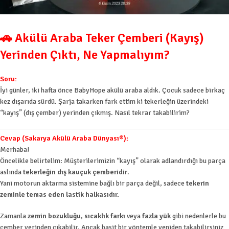
🚗 Akülü Araba Teker Çemberi (Kayış)
Yerinden Çıktı, Ne Yapmalıyım?
Soru:
İyi günler, iki hafta önce BabyHope akülü araba aldık. Çocuk sadece birkaç
kez dışarıda sürdü. Şarja takarken fark ettim ki tekerleğin üzerindeki
“kayış” (dış çember) yerinden çıkmış. Nasıl tekrar takabilirim?
Cevap (Sakarya Akülü Araba Dünyası®):
Merhaba!
Öncelikle belirtelim: Müşterilerimizin “kayış” olarak adlandırdığı bu parça
aslında
tekerleğin dış kauçuk çemberidir
.
Yani motorun aktarma sistemine bağlı bir parça değil, sadece
tekerin
zeminle temas eden lastik halkasıdır.
Zamanla
zemin bozukluğu
,
sıcaklık farkı
veya
fazla yük
gibi nedenlerle bu
çember yerinden çıkabilir. Ancak basit bir yöntemle yeniden takabilirsiniz