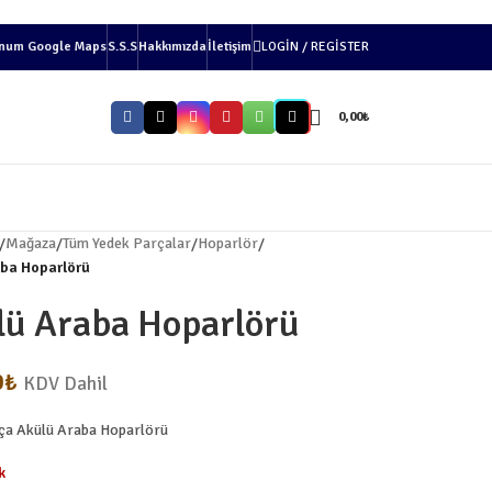
num Google Maps
S.S.S
Hakkımızda
İletişim
LOGIN / REGISTER
0,00
₺
/
Mağaza
/
Tüm Yedek Parçalar
/
Hoparlör
/
ba Hoparlörü
lü Araba Hoparlörü
0
₺
KDV Dahil
ça Akülü Araba Hoparlörü
k