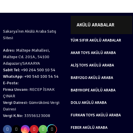
AKÜLÜ ARABALAR
Sakarya'nın Akülü Araba Satış
Sitesi
TÜM SIFIR AKÜLÜ ARABALAR
Adres:
Maltepe Mahallesi,
AKAR TOYS AKÜLÜ ARABA
Maltepe Cd. 201A, 54100
Adapazarı/SAKARYA
ALIŞ TOYS AKÜLÜ ARABA
Sabit Tel:
+90 264 500 10 54
WhatsApp:
+90 540 100 54 54
BABY2GO AKÜLÜ ARABA
E-Posta:
Firma Unvanı:
RECEP İSHAK
BABYHOPE AKÜLÜ ARABA
ÇINAR
Vergi Dairesi:
Gümrükönü Vergi
DOLU AKÜLÜ ARABA
Dairesi
FURKAN TOYS AKÜLÜ ARABA
Vergi K.No:
33556123008
FEBER AKÜLÜ ARABA