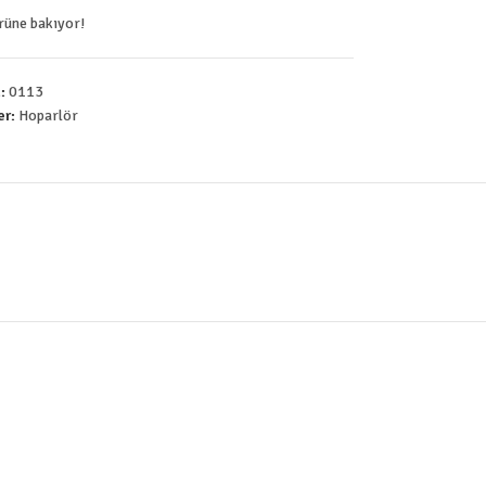
ürüne bakıyor!
u:
0113
er:
Hoparlör