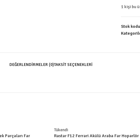
1
kişi bu 
Stok kod
Kategoril
DEĞERLENDIRMELER (0)
TAKSIT SEÇENEKLERI
Tükendi
ek Parçaları Far
Rastar F12 Ferrari Akülü Araba Far Hoparlör