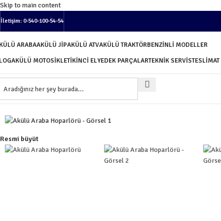
Skip to main content
İletişim: 0-540-100-54-54
KÜLÜ ARABA
AKÜLÜ JIP
AKÜLÜ ATV
AKÜLÜ TRAKTÖR
BENZINLI MODELLER
LOG
AKÜLÜ MOTOSIKLET
İKINCI EL
YEDEK PARÇALAR
TEKNIK SERVIS
TESLIMAT
Tükendi
Resmi büyüt