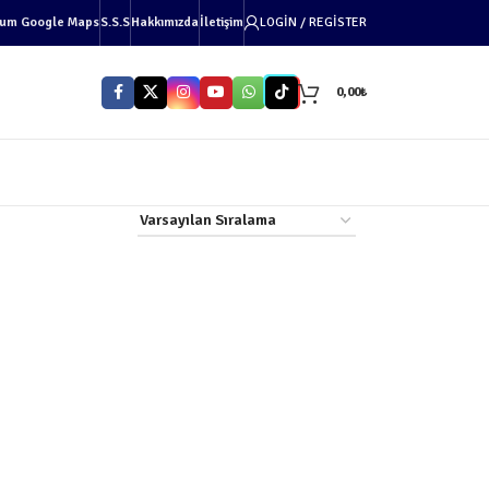
um Google Maps
S.S.S
Hakkımızda
İletişim
LOGIN / REGISTER
0,00
₺