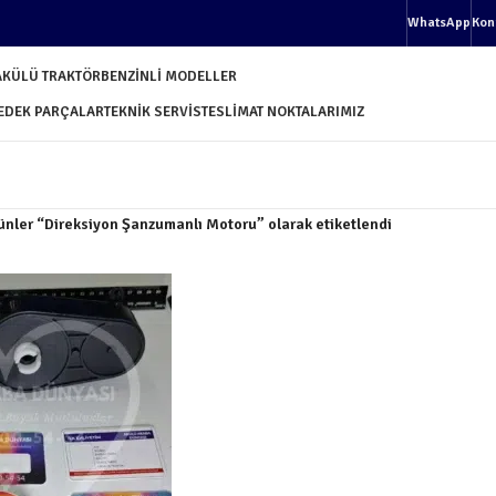
WhatsApp
Kon
AKÜLÜ TRAKTÖR
BENZINLI MODELLER
EDEK PARÇALAR
TEKNIK SERVIS
TESLIMAT NOKTALARIMIZ
ünler “Direksiyon Şanzumanlı Motoru” olarak etiketlendi