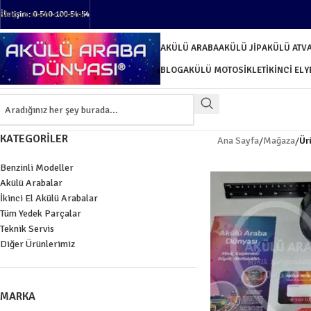
Skip to main content
İletişim: 0-540-100-54-54
AKÜLÜ ARABA
AKÜLÜ JIP
AKÜLÜ ATV
BLOG
AKÜLÜ MOTOSIKLET
İKINCI EL
Y
KATEGORILER
Ana Sayfa
/
Mağaza
/
Ür
Benzinli Modeller
Akülü Arabalar
İkinci El Akülü Arabalar
Tüm Yedek Parçalar
Teknik Servis
Diğer Ürünlerimiz
MARKA