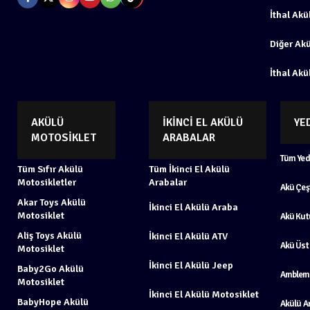
İthal Akü
Diğer Ak
İthal Akü
AKÜLÜ
İKINCI EL AKÜLÜ
YE
MOTOSIKLET
ARABALAR
Tüm Yed
Tüm Sıfır Akülü
Tüm İkinci El Akülü
Motosikletler
Arabalar
Akü Çeşi
Akar Toys Akülü
İkinci El Akülü Araba
Motosiklet
Akü Kut
Aliş Toys Akülü
İkinci El Akülü ATV
Akü Üst
Motosiklet
İkinci El Akülü Jeep
Baby2Go Akülü
Amblem
Motosiklet
İkinci El Akülü Motosiklet
BabyHope Akülü
Akülü A