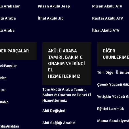
lü Arabalar
Pilsan Akülü Jeep
Pilsan Akülü ATV
ülü Araba
İthal Akülü Jip
Rastar Akülü ATV
lü Araba
İthal Akülü ATV
DEK PARÇALAR
AKÜLÜ ARABA
DIĞER
TAMIRI, BAKIM &
ÜRÜNLERIMI
ONARIM VE İKINCI
ek Parçalar
EL
Tüm Diğer Ürünler
HIZMETLERIMIZ
tleri
Çocuk Yüzücü Gö
Tüm Akülü Araba Tamiri,
usu
Bakım & Onarım ve İkinci El
Yetişkin Yüzücü 
Hizmetlerimiz
 Kablo
Eğitici Lazımlık
Akü Değişimi
Mama Sandalyes
Akü Sağlığı Analizi
raba Anahtarı