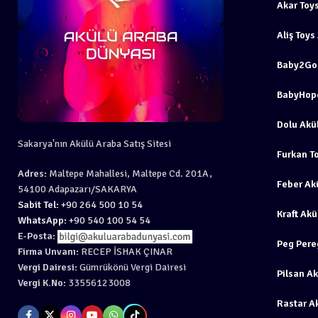
Akar Toy
Aliş Toys
Baby2Go 
BabyHope
Dolu Akü
Sakarya'nın Akülü Araba Satış Sitesi
Furkan T
Adres:
Maltepe Mahallesi, Maltepe Cd. 201A,
Feber Ak
54100 Adapazarı/SAKARYA
Sabit Tel:
+90 264 500 10 54
Kraft Ak
WhatsApp:
+90 540 100 54 54
E-Posta:
Peg Pere
Firma Unvanı:
RECEP İSHAK ÇINAR
Vergi Dairesi:
Gümrükönü Vergi Dairesi
Pilsan A
Vergi K.No:
33556123008
Rastar A