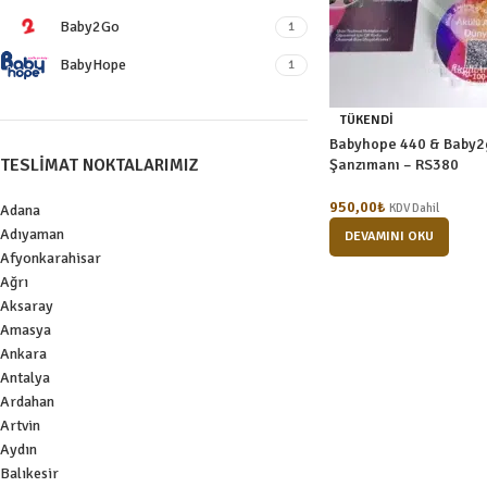
Baby2Go
1
BabyHope
1
TÜKENDI
Babyhope 440 & Baby2
TESLIMAT NOKTALARIMIZ
Şanzımanı – RS380
950,00
₺
KDV Dahil
Adana
Adıyaman
DEVAMINI OKU
Afyonkarahisar
Ağrı
Aksaray
Amasya
Ankara
Antalya
Ardahan
Artvin
Aydın
Balıkesir