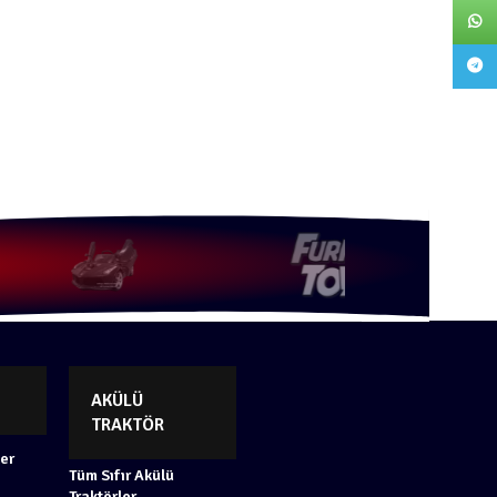
What
Teleg
AKÜLÜ
TRAKTÖR
ler
Tüm Sıfır Akülü
Traktörler