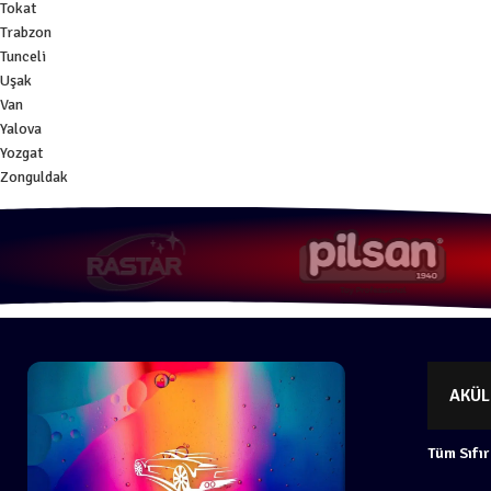
Tokat
Trabzon
Tunceli
Uşak
Van
Yalova
Yozgat
Zonguldak
AKÜL
Tüm Sıfır