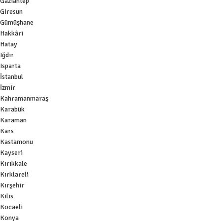
Gaziantep
Giresun
Gümüşhane
Hakkâri
Hatay
Iğdır
Isparta
İstanbul
İzmir
Kahramanmaraş
Karabük
Karaman
Kars
Kastamonu
Kayseri
Kırıkkale
Kırklareli
Kırşehir
Kilis
Kocaeli
Konya