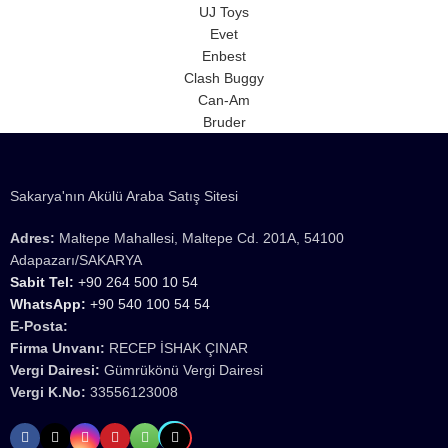
UJ Toys
Evet
Enbest
Clash Buggy
Can-Am
Bruder
Sakarya'nın Akülü Araba Satış Sitesi
Adres:
Maltepe Mahallesi, Maltepe Cd. 201A, 54100
Adapazarı/SAKARYA
Sabit Tel:
+90 264 500 10 54
WhatsApp:
+90 540 100 54 54
E-Posta:
Firma Unvanı:
RECEP İSHAK ÇINAR
Vergi Dairesi:
Gümrükönü Vergi Dairesi
Vergi K.No:
33556123008