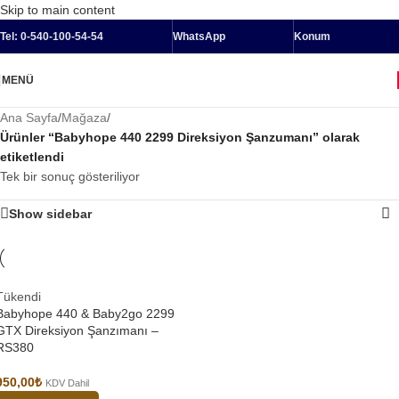
Skip to main content
Tel: 0-540-100-54-54
WhatsApp
Konum
MENÜ
Ana Sayfa
/
Mağaza
/
Ürünler “Babyhope 440 2299 Direksiyon Şanzumanı” olarak
etiketlendi
Tek bir sonuç gösteriliyor
Show sidebar
Tükendi
Babyhope 440 & Baby2go 2299
GTX Direksiyon Şanzımanı –
RS380
950,00
₺
KDV Dahil