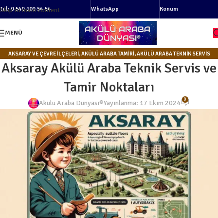
Tel: 0-540-100-54-54
WhatsApp
Konum
Skip to main content
MENÜ
AKSARAY VE ÇEVRE İLÇELERI
,
AKÜLÜ ARABA TAMIRI
,
AKÜLÜ ARABA TEKNIK SERVIS
Aksaray Akülü Araba Teknik Servis ve
NOKTALARI
,
GENEL
Tamir Noktaları
0
Akülü Araba Dünyası®
Yayınlanma: 17 Ekim 2024