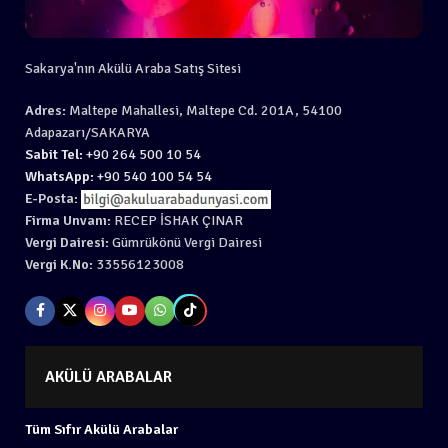
Sakarya'nın Akülü Araba Satış Sitesi
Adres:
Maltepe Mahallesi, Maltepe Cd. 201A, 54100
Adapazarı/SAKARYA
Sabit Tel:
+90 264 500 10 54
WhatsApp:
+90 540 100 54 54
E-Posta:
Firma Unvanı:
RECEP İSHAK ÇINAR
Vergi Dairesi:
Gümrükönü Vergi Dairesi
Vergi K.No:
33556123008
AKÜLÜ ARABALAR
Tüm Sıfır Akülü Arabalar