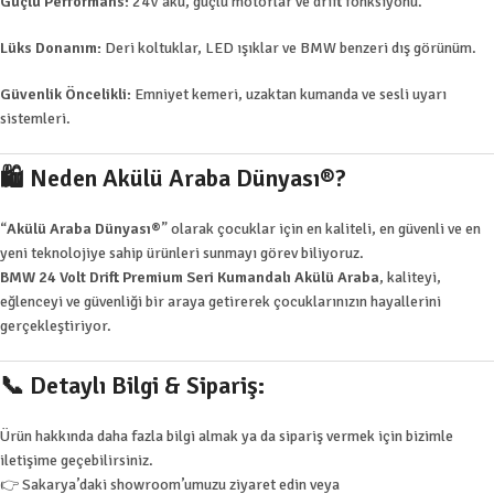
Güçlü Performans:
24V akü, güçlü motorlar ve drift fonksiyonu.
Lüks Donanım:
Deri koltuklar, LED ışıklar ve BMW benzeri dış görünüm.
Güvenlik Öncelikli:
Emniyet kemeri, uzaktan kumanda ve sesli uyarı
sistemleri.
🛍️
Neden Akülü Araba Dünyası®?
“
Akülü Araba Dünyası®
” olarak çocuklar için en kaliteli, en güvenli ve en
yeni teknolojiye sahip ürünleri sunmayı görev biliyoruz.
BMW 24 Volt Drift Premium Seri Kumandalı Akülü Araba
, kaliteyi,
eğlenceyi ve güvenliği bir araya getirerek çocuklarınızın hayallerini
gerçekleştiriyor.
📞
Detaylı Bilgi & Sipariş:
Ürün hakkında daha fazla bilgi almak ya da sipariş vermek için bizimle
iletişime geçebilirsiniz.
👉 Sakarya’daki showroom’umuzu ziyaret edin veya