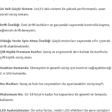
24 Volt Güçlü Sistem:
2x12V akü sistemi ile yüksek performanslı, uzun
süreli sürüş imkanı.
Drift Özelliği:
Özel drift lastikleri ve gaz pedalı sayesinde kontrollü kayma,
eğlenceli drift deneyimi.
Olduğu Yerde Spin Atma Özelliği:
Güçlü motorları sayesinde sıfır çizerek
drift atabilmektedir.
Çift Kişilik Premium Konfor:
Geniş ve ergonomik deri koltuk ile konforlu
çift kişilik sürüş alanı.
Uzaktan Kumanda:
Ebeveynlerin güvenli sürüş için kontrol sağlayabileceği
2.4 GHz kumanda.
Hız Modları:
Yavaş ve hızlı hız seçenekleri ile ayarlanabilir sürüş keyfi.
Maksimum Hız:
10-18 km/s’e kadar hız kapasitesi ile güvenli ve tempolu
kullanım.
LED Aydınlatmalar:
Ön-arka farlar, renkli LED efektleri ile gece sürüşleri