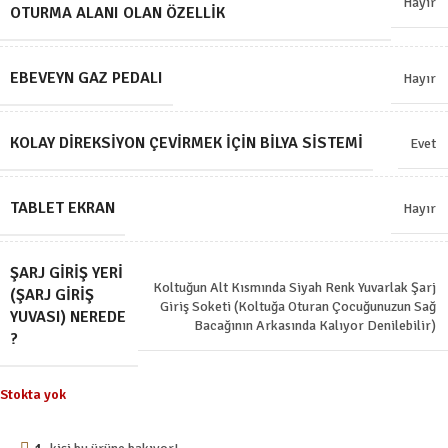
Hayır
OTURMA ALANI OLAN ÖZELLIK
EBEVEYN GAZ PEDALI
Hayır
KOLAY DIREKSIYON ÇEVIRMEK İÇIN BILYA SISTEMI
Evet
TABLET EKRAN
Hayır
ŞARJ GIRIŞ YERI
Koltuğun Alt Kısmında Siyah Renk Yuvarlak Şarj
(ŞARJ GIRIŞ
Giriş Soketi (Koltuğa Oturan Çocuğunuzun Sağ
YUVASI) NEREDE
Bacağının Arkasında Kalıyor Denilebilir)
?
Stokta yok