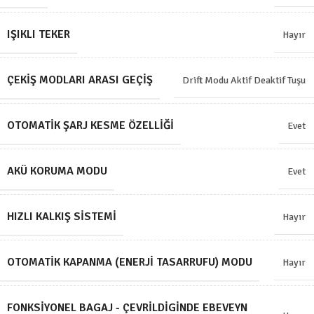
IŞIKLI TEKER
Hayır
ÇEKIŞ MODLARI ARASI GEÇIŞ
Drift Modu Aktif Deaktif Tuşu
OTOMATIK ŞARJ KESME ÖZELLIĞI
Evet
AKÜ KORUMA MODU
Evet
HIZLI KALKIŞ SISTEMI
Hayır
OTOMATIK KAPANMA (ENERJI TASARRUFU) MODU
Hayır
FONKSIYONEL BAGAJ - ÇEVRILDIGINDE EBEVEYN