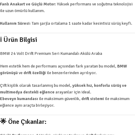
Fanlı Anakart ve Güçlü Motor:
Yüksek performans ve soğutma teknolojisi
ile uzun ömürlü kullanım.
Kullanım Süresi:
Tam şarjla ortalama 1 saate kadar kesintisiz sürüş keyfi.
ℹ️
Ürün Bilgisi
BMW 24 Volt Drift Premium Seri Kumandalı Akülü Araba
Hem estetik hem de performans açısından fark yaratan bu model,
BMW
görünüşü
ve
drift özelliği
ile benzerlerinden ayrılıyor.
Çift kişilik olarak tasarlanmış bu model,
yüksek hız, konforlu sürüş ve
multimedya destekli eğlence
arayanlar için ideal.
Ebeveyn kumandası
ile maksimum güvenlik,
drift sistemi
ile maksimum
eğlence aynı araçta birleşiyor.
🌟
Öne Çıkanlar: