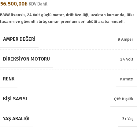
56.500,00
₺
KDV Dahil
BMW lisanslı, 24 Volt güçlü motor, drift özelliği, uzaktan kumanda, lüks
tasarım ve güvenli sürüş sunan premium seri akülü araba modeli.
AMPER DEĞERI
9 Amper
DIREKSIYON MOTORU
24 Volt
RENK
Kırmızı
KIŞI SAYISI
Çift Kişilik
YAŞ ARALIĞI
3+ Yaş