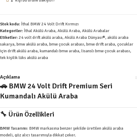
1
kişi bu ürüne bakıyor!
Stok kodu:
İthal BMW 24 Volt Drift Kırmızı
Kategoriler:
İthal Akülü Araba
,
Akülü Araba
,
Akülü Arabalar
Etiketler:
24 volt drift akülü araba
,
Akülü Araba Dünyası®
,
akülü araba
sakarya
,
bmw akülü araba
,
bmw çocuk arabası
,
bmw drift araba
,
çocuklar
için drift akülü araba
,
kumandalı bmw araba
,
lisanslı bmw çocuk arabası
,
tek kişilik lüks akülü araba
Açıklama
🚗 BMW 24 Volt Drift Premium Seri
Kumandalı Akülü Araba
🔧
Ürün Özellikleri
BMW Tasarımı:
BMW markasına benzer şekilde üretilen akülü araba
modeli, göz alıcı tasarımıyla dikkat çeker.