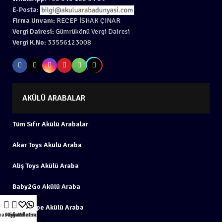
E-Posta:
Firma Unvanı:
RECEP İSHAK ÇINAR
Vergi Dairesi:
Gümrükönü Vergi Dairesi
Vergi K.No:
33556123008
AKÜLÜ ARABALAR
Tüm Sıfır Akülü Arabalar
Akar Toys Akülü Araba
Aliş Toys Akülü Araba
Baby2Go Akülü Araba
BabyHope Akülü Araba
nasayfa
Mağaza
Favorilerim
Whatsapp