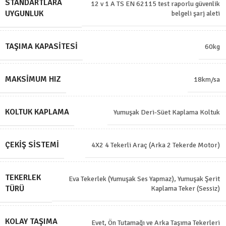
STANDARTLARA
12 v 1 A TS EN 62115 test raporlu güvenlik
UYGUNLUK
belgeli şarj aleti
TAŞIMA KAPASITESI
60kg
MAKSIMUM HIZ
18km/sa
KOLTUK KAPLAMA
Yumuşak Deri-Süet Kaplama Koltuk
ÇEKIŞ SISTEMI
4X2 4 Tekerli Araç (Arka 2 Tekerde Motor)
TEKERLEK
Eva Tekerlek (Yumuşak Ses Yapmaz)
,
Yumuşak Şerit
TÜRÜ
Kaplama Teker (Sessiz)
KOLAY TAŞIMA
Evet, Ön Tutamağı ve Arka Taşıma Tekerleri