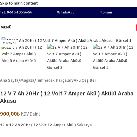
Skip to main content
Tel: 0-540-100-54-54
WhatsApp
Konum
MENÜ
Resmi büyüt
TÜKENDI
Ana Sayfa
/
Mağaza
/
Tüm Yedek Parçalar
/
Akü Çeşitleri
12 V 7 Ah 20Hr ( 12 Volt 7 Amper Akü ) Akülü Araba
Aküsü
900,00
₺
KDV Dahil
12 V 12 Ah 20Hr ( 12 Volt 12 Amper Akü ) Sakarya