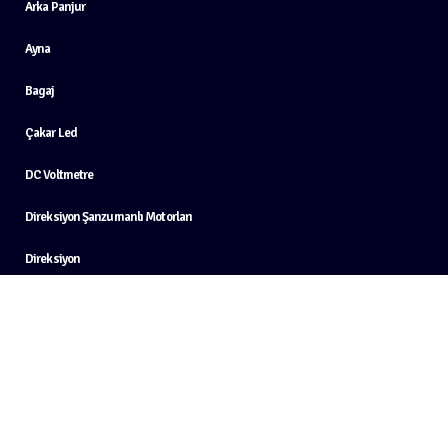
Arka Panjur
Ayna
Bagaj
Çakar Led
DC Voltmetre
Direksiyon Şanzumanlı Motorları
Direksiyon
Elektrik Kablosu
Emniyet Kemeri
Far
Gaz Pedalı İçi (Yaylı Buton)